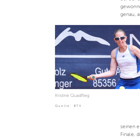
gewonnen
genau, a
Kristine Quadflieg
Quelle: BTV
seinen e
Finale, 