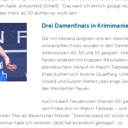
 habe, antwortete Schießl: "Das weiß ich ehrlich gesagt nic
ber mehr als 20 dürften es wohl sein."
Drei Damenfinals in Krimimani
Die mit Abstand längsten und am stärkst
umkämpften Finals wurden in den Dame
Altersklassen 40, 50 und 55 gespielt. Alle
Partien endeten mit knappen Resultaten u
dramatischem Verlauf im Match-Tiebrea
Ende durften sich Kristine Quadflieg, Ulri
Unseld und Susann Niefert über enge Si
den Meistertitel freuen.
Auch Hubert Freudenstein (Herren 65) 
sein Finale erst im Match-Tiebreak – und
rsten Titel als Bayerischer Meister. "Dreimal stand ich schon 
dreimal habe ich verloren. Jetzt hat es endlich geklappt", so