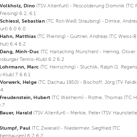
Volkholz, Dino
(TSV Altenfurt) - Pescolderung Dominik (TC 
reising) 6:2, 6:1
Schiessl, Sebastian
(TC Rot-Weiß Straubing) - Dimke, Andre
urt) 6:0 6:0
Hahn, Matthias
(TC Pliening) - Gürtner, Andreas (TC Weiss-B
hut) 6:4 6:2
 Dang, Minh-Duc
(TC Harlaching München) - Hennig, Oliver (
sburger Tennis-Klub) 6:2 6:2
 Lohrmann, Marc
(TC Herrsching) - Stuchlik, Ralph (1. Regen
-Klub) 7:6 6:1
 Vorwerk, Helge
(TC Dachau 1950) - Bischoff, Jörg (TV Feldk
:4
Freudenstein, Hubert
(TC Weilheim) - Rothe, Thomas (TC H
0:7
Bauer, Harald
(TSV Altenfurt) - Merkle, Peter (TSV Haunstett
Stumpf, Paul
(TC Zwiesel) - Niedermeir, Siegfried (TC
benhausen) 6:2 6:2