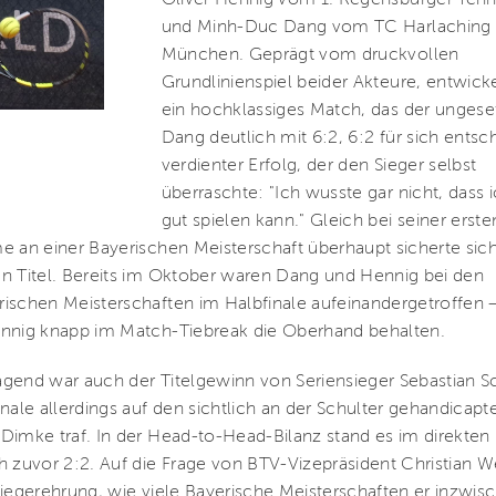
Oliver Hennig vom 1. Regensburger Tenn
und Minh-Duc Dang vom TC Harlaching
München. Geprägt vom druckvollen
Grundlinienspiel beider Akteure, entwicke
ein hochklassiges Match, das der ungese
Dang deutlich mit 6:2, 6:2 für sich entsch
verdienter Erfolg, der den Sieger selbst
überraschte: "Ich wusste gar nicht, dass 
gut spielen kann." Gleich bei seiner erste
e an einer Bayerischen Meisterschaft überhaupt sicherte si
n Titel. Bereits im Oktober waren Dang und Hennig bei den
ischen Meisterschaften im Halbfinale aufeinandergetroffen 
ennig knapp im Match-Tiebreak die Oberhand behalten.
gend war auch der Titelgewinn von Seriensieger Sebastian Sc
inale allerdings auf den sichtlich an der Schulter gehandicapt
Dimke traf. In der Head-to-Head-Bilanz stand es im direkten
h zuvor 2:2. Auf die Frage von BTV-Vizepräsident Christian 
Siegerehrung, wie viele Bayerische Meisterschaften er inzwis