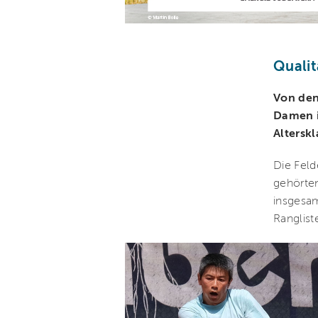
Qualit
Von den
Damen i
Alterskl
Die Feld
gehörten
insgesa
Ranglist