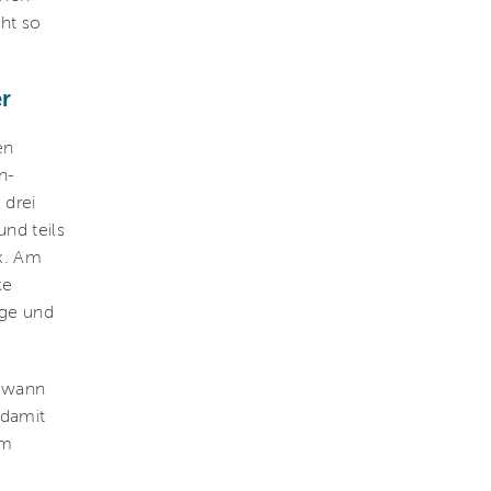
ht so
er
en
n-
 drei
nd teils
k. Am
ke
ege und
gewann
 damit
im