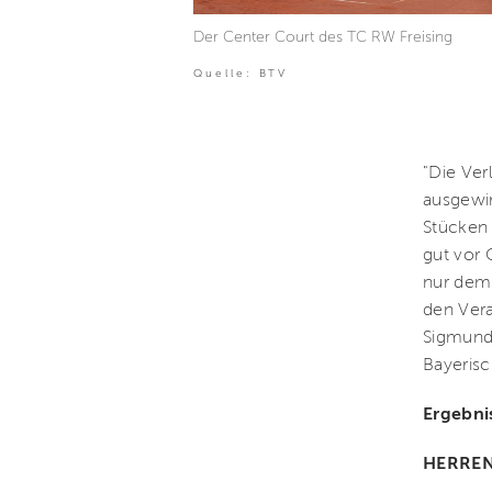
Der Center Court des TC RW Freising
Quelle: BTV
"Die Ver
ausgewir
Stücken 
gut vor 
nur dem 
den Ver
Sigmund
Bayerisc
Ergebni
HERRE