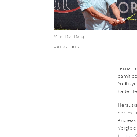
Minh-Duc Dang
Quelle: BTV
Teilnahm
damit de
Südbayer
hatte H
Herausra
der im F
Andreas 
Vergleic
bei der 