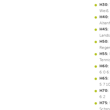
H30: 
Weiß F
H40: 
Altenf
H45: 
Lands
H50:
Regen
H55:
Tennis
H60:
6:0 6
H65: 
5:7 1
H70: 
6:2
H75: 
Schro