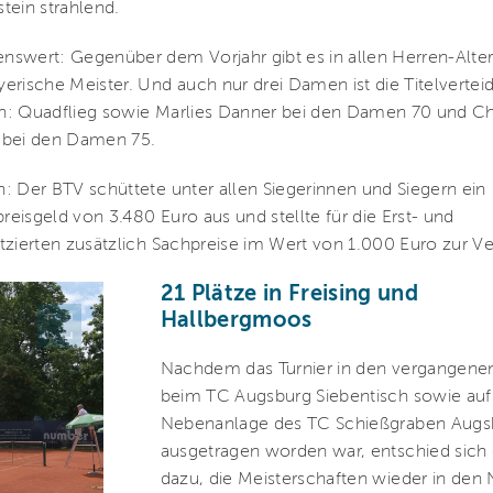
tein strahlend.
swert: Gegenüber dem Vorjahr gibt es in allen Herren-Alte
erische Meister. Und auch nur drei Damen ist die Titelvertei
: Quadflieg sowie Marlies Danner bei den Damen 70 und Chr
 bei den Damen 75.
: Der BTV schüttete unter allen Siegerinnen und Siegern ein
eisgeld von 3.480 Euro aus und stellte für die Erst- und
tzierten zusätzlich Sachpreise im Wert von 1.000 Euro zur V
21 Plätze in Freising und
Hallbergmoos
Nachdem das Turnier in den vergangene
beim TC Augsburg Siebentisch sowie auf
Nebenanlage des TC Schießgraben Augs
ausgetragen worden war, entschied sich
dazu, die Meisterschaften wieder in den