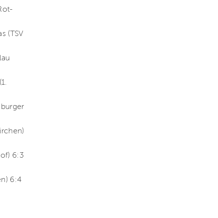
Rot-
as (TSV
lau
1.
sburger
irchen)
of) 6:3
en) 6:4