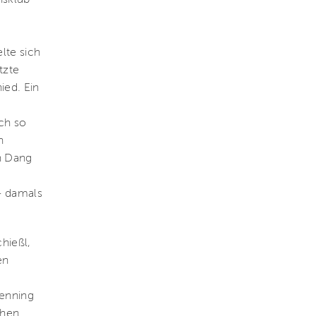
isklub
lte sich
tzte
ied. Ein
ich so
n
ch Dang
– damals
hießl,
en
Wenning
chen