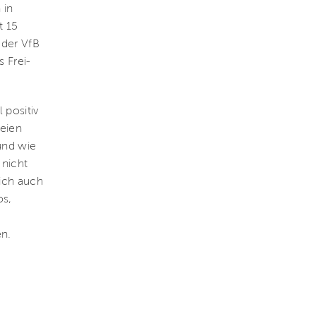
 in
t 15
 der VfB
 Frei-
 positiv
reien
und wie
 nicht
ich auch
os,
en.