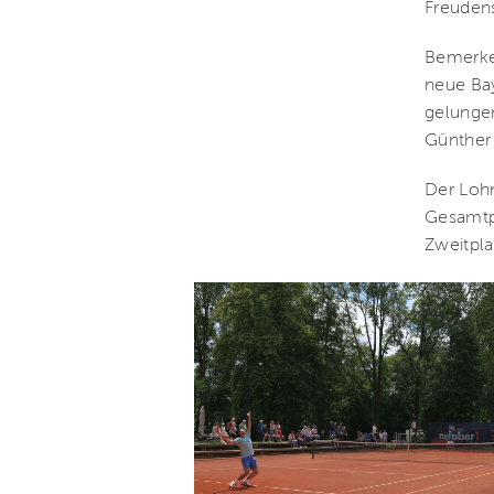
Freudens
Bemerken
neue Bay
gelungen
Günther
Der Lohn
Gesamtpr
Zweitpla