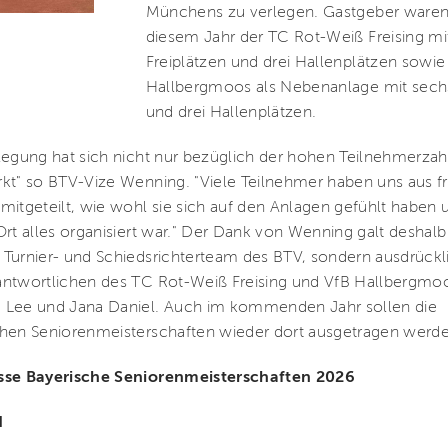
Münchens zu verlegen. Gastgeber waren
diesem Jahr der TC Rot-Weiß Freising mi
Freiplätzen und drei Hallenplätzen sowie
Hallbergmoos als Nebenanlage mit sechs
und drei Hallenplätzen.
legung hat sich nicht nur bezüglich der hohen Teilnehmerzahl
kt" so BTV-Vize Wenning. "Viele Teilnehmer haben uns aus f
mitgeteilt, wie wohl sie sich auf den Anlagen gefühlt haben 
Ort alles organisiert war." Der Dank von Wenning galt deshalb
Turnier- und Schiedsrichterteam des BTV, sondern ausdrückl
antwortlichen des TC Rot-Weiß Freising und VfB Hallbergmo
 Lee und Jana Daniel. Auch im kommenden Jahr sollen die
hen Seniorenmeisterschaften wieder dort ausgetragen werd
sse Bayerische Seniorenmeisterschaften 2026
N