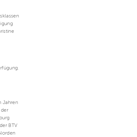
rsklassen
digung
istine
erfügung.
n Jahren
 der
burg
 der BTV
 Norden