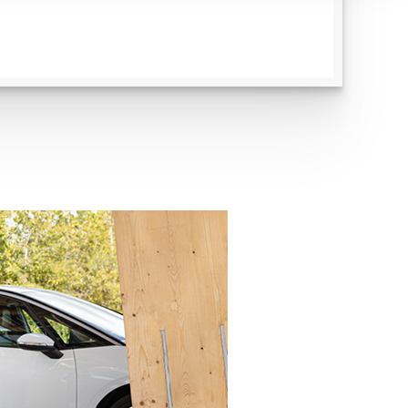
ren Daten
ienste