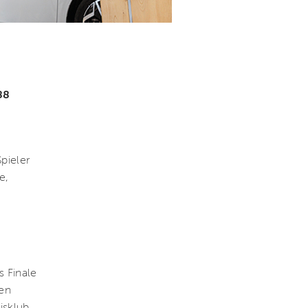
88
pieler
e,
s Finale
en