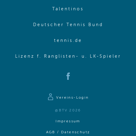
(opens in new w
Talentinos
(opens in
Deutscher Tennis Bund
(opens in new wi
tennis.de
(ope
Lizenz f. Ranglisten- u. LK-Spieler
(opens in new window)
Vereins-Login
@BTV 2026
(opens in same window)
Impressum
(opens in same win
AGB / Datenschutz