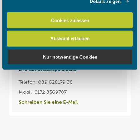
Details zeigen
Wir verwenden Cookies, um Inhalte und Anzeigen zu
personalisieren, Funktionen für soziale Medien anbieten
zu können und die Zugriffe auf unsere Website zu
Cookies zulassen
analysieren. Außerdem geben wir Informationen zu Ihrer
Ansprechpartner der
DTB
Verwendung unserer Website an unsere Partner für
Auswahl erlauben
soziale Medien, Werbung und Analysen weiter. Unsere
Partner führen diese Informationen möglicherweise mit
weiteren Daten zusammen, die Sie ihnen bereitgestellt
Nur notwendige Cookies
Martin Liebhardt
haben oder die sie im Rahmen Ihrer Nutzung der Dienste
gesammelt haben.
DTB-Bundesstützpunktleiter
Telefon: 089 628179 30
Mobil: 0172 8369707
Schreiben Sie eine E-Mail