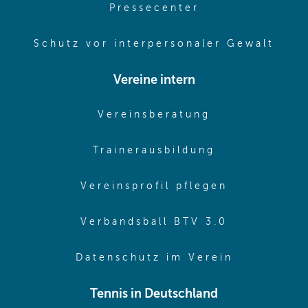
(opens in same
Pressecenter
(ope
Schutz vor interpersonaler Gewalt
Vereine intern
(opens in sam
Vereinsberatung
(opens in sa
Trainerausbildung
(opens in 
Vereinsprofil pflegen
(opens in 
Verbandsball BTV 3.0
(opens in 
Datenschutz im Verein
Tennis in Deutschland