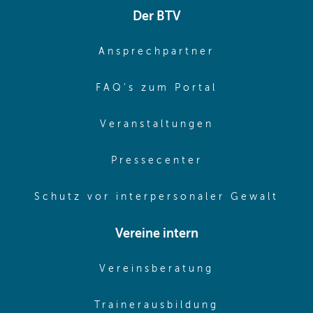
Der BTV
(opens in sa
Ansprechpartner
(opens in sa
FAQ's zum Portal
(opens in sam
Veranstaltungen
(opens in same
Pressecenter
(ope
Schutz vor interpersonaler Gewalt
Vereine intern
(opens in sam
Vereinsberatung
(opens in sa
Trainerausbildung