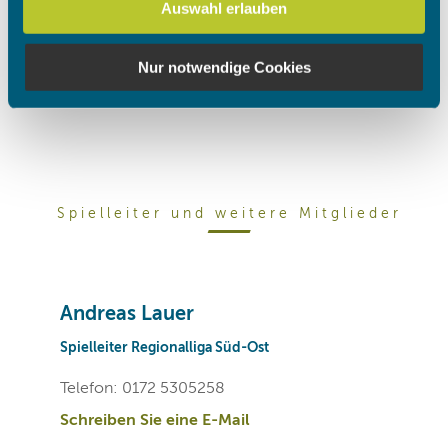
Schreiben Sie eine E-Mail
Auswahl erlauben
soziale Medien, Werbung und Analysen weiter. Unsere
Partner führen diese Informationen möglicherweise mit
weiteren Daten zusammen, die Sie ihnen bereitgestellt
Nur notwendige Cookies
haben oder die sie im Rahmen Ihrer Nutzung der Dienste
gesammelt haben.
Spielleiter und weitere Mitglieder
Andreas Lauer
Spielleiter Regionalliga Süd-Ost
Telefon: 0172 5305258
Schreiben Sie eine E-Mail