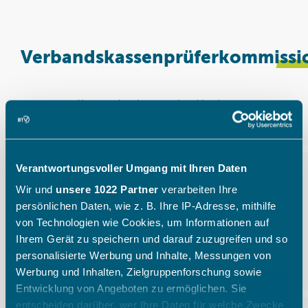
Verbandskassenprü
ferkommissi
Kommissionsmitglieder
Verantwortungsvoller Umgang mit Ihren Daten
Thomas Ostermeier
Wir und
unsere 1022 Partner
verarbeiten Ihre
Verbandskassenprüfer
persönlichen Daten, wie z. B. Ihre IP-Adresse, mithilfe
von Technologien wie Cookies, um Informationen auf
Telefon: 09421 831060
Ihrem Gerät zu speichern und darauf zuzugreifen und so
Mobil: 0172 7547989
personalisierte Werbung und Inhalte, Messungen von
Schreiben Sie eine E-Mail
Werbung und Inhalten, Zielgruppenforschung sowie
Entwicklung von Angeboten zu ermöglichen. Sie
entscheiden darüber, wer Ihre Daten für welche Zwecke