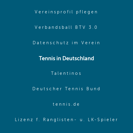
(opens in 
Vereinsprofil pflegen
(opens in 
Verbandsball BTV 3.0
(opens in 
Datenschutz im Verein
Tennis in Deutschland
(opens in new w
Talentinos
(opens in
Deutscher Tennis Bund
(opens in new wi
tennis.de
(ope
Lizenz f. Ranglisten- u. LK-Spieler