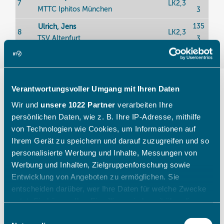
Verantwortungsvoller Umgang mit Ihren Daten
Wir und
unsere 1022 Partner
verarbeiten Ihre
Racepunkte
persönlichen Daten, wie z. B. Ihre IP-Adresse, mithilfe
von Technologien wie Cookies, um Informationen auf
Ihrem Gerät zu speichern und darauf zuzugreifen und so
personalisierte Werbung und Inhalte, Messungen von
Ab neun und mehr Teilnehmern im K.-
Werbung und Inhalten, Zielgruppenforschung sowie
o.-System
Entwicklung von Angeboten zu ermöglichen. Sie
entscheiden darüber, wer Ihre Daten für welche Zwecke
Bei acht Teilnehmern im K.-o.-System
nutzt. Sie können Ihre Einwilligung jederzeit über die
Cookie-Erklärung oder durch Klicken auf das Privacy
Einwilligungsauswahl