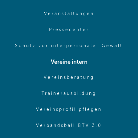
(opens in sam
Veranstaltungen
(opens in same
Pressecenter
(ope
Schutz vor interpersonaler Gewalt
Vereine intern
(opens in sam
Vereinsberatung
(opens in sa
Trainerausbildung
(opens in 
Vereinsprofil pflegen
(opens in 
Verbandsball BTV 3.0