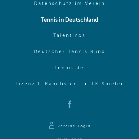
(opens in 
Datenschutz im Verein
Tennis in Deutschland
(opens in new w
Talentinos
(opens in
Deutscher Tennis Bund
(opens in new wi
tennis.de
(ope
Lizenz f. Ranglisten- u. LK-Spieler
(opens in new window)
Vereins-Login