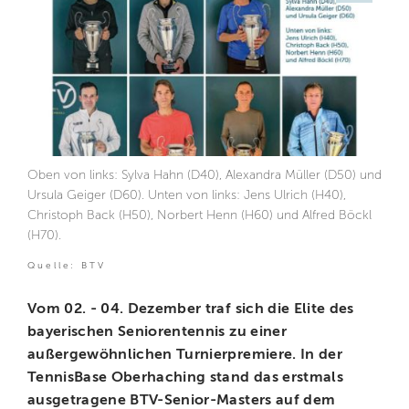
Oben von links: Sylva Hahn (D40), Alexandra Müller (D50) und
Ursula Geiger (D60). Unten von links: Jens Ulrich (H40),
Christoph Back (H50), Norbert Henn (H60) und Alfred Böckl
(H70).
Quelle: BTV
Vom 02. - 04. Dezember traf sich die Elite des
bayerischen Seniorentennis zu einer
außergewöhnlichen Turnierpremiere. In der
TennisBase Oberhaching stand das erstmals
ausgetragene BTV-Senior-Masters auf dem