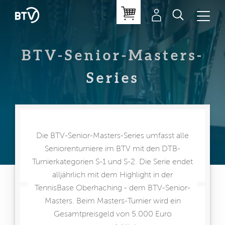
BTV-Senior-Masters-
Series
Die BTV-Senior-Masters-Series umfasst alle
Seniorenturniere im BTV mit den DTB-
Turnierkategorien S-1 und S-2. Die Serie endet
alljährlich mit dem Highlight in der
TennisBase Oberhaching - dem BTV-Senior-
Masters. Beim Masters-Turnier wird ein
Gesamtpreisgeld von 5.000 Euro