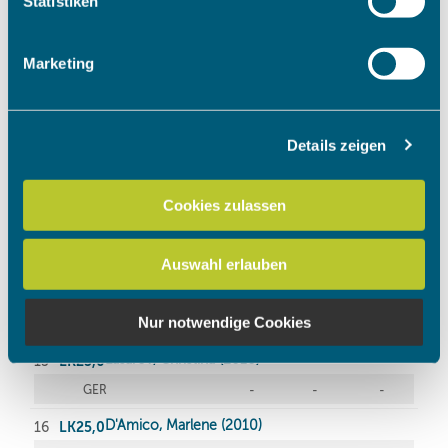
Statistiken
Merkmalen (Fingerprinting) identifizieren
Erfahren Sie mehr darüber, wie Ihre persönlichen Daten
Marketing
verarbeitet werden, und legen Sie Ihre Präferenzen im
Abschnitt Einzelheiten
fest.
Details zeigen
Wir verwenden Cookies, um Inhalte und Anzeigen zu
personalisieren, Funktionen für soziale Medien anbieten
zu können und die Zugriffe auf unsere Website zu
Cookies zulassen
analysieren. Außerdem geben wir Informationen zu Ihrer
Verwendung unserer Website an unsere Partner für
Auswahl erlauben
soziale Medien, Werbung und Analysen weiter. Unsere
Partner führen diese Informationen möglicherweise mit
weiteren Daten zusammen, die Sie ihnen bereitgestellt
Nur notwendige Cookies
haben oder die sie im Rahmen Ihrer Nutzung der Dienste
gesammelt haben.