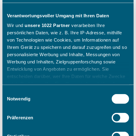
Verantwortungsvoller Umgang mit Ihren Daten
Wir und
unsere 1022 Partner
verarbeiten Ihre
persönlichen Daten, wie z. B. Ihre IP-Adresse, mithilfe
von Technologien wie Cookies, um Informationen auf
Ihrem Gerät zu speichern und darauf zuzugreifen und so
personalisierte Werbung und Inhalte, Messungen von
Werbung und Inhalten, Zielgruppenforschung sowie
Entwicklung von Angeboten zu ermöglichen. Sie
entscheiden darüber, wer Ihre Daten für welche Zwecke
nutzt. Sie können Ihre Einwilligung jederzeit über die
Cookie-Erklärung oder durch Klicken auf das Privacy
Einwilligungsauswahl
Trigger Symbol ändern oder widerrufen
Notwendig
Wenn Sie es erlauben, würden wir auch gerne:
Präferenzen
Informationen über Ihre geografische Lage erfassen,
welche bis auf einige Meter genau sein können
Ihr Gerät durch aktives Scannen nach bestimmten