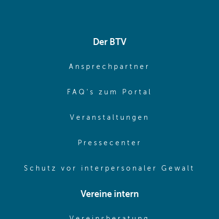
Der BTV
(opens in sa
Ansprechpartner
(opens in sa
FAQ's zum Portal
(opens in sam
Veranstaltungen
(opens in same
Pressecenter
(ope
Schutz vor interpersonaler Gewalt
Vereine intern
(opens in sam
Vereinsberatung