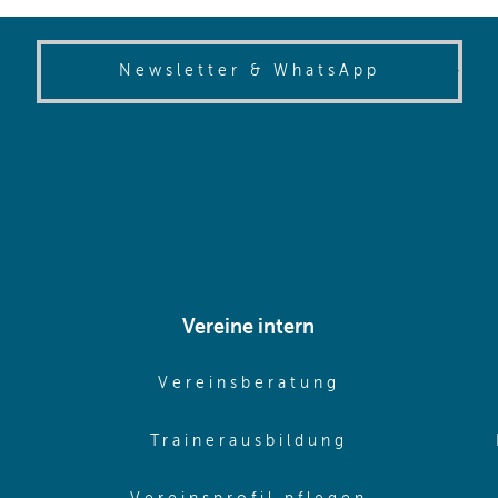
(opens in
Newsletter & WhatsApp
Vereine intern
pens in same window)
(opens in sam
Vereinsberatung
pens in same window)
(opens in sa
Trainerausbildung
pens in same window)
(opens in 