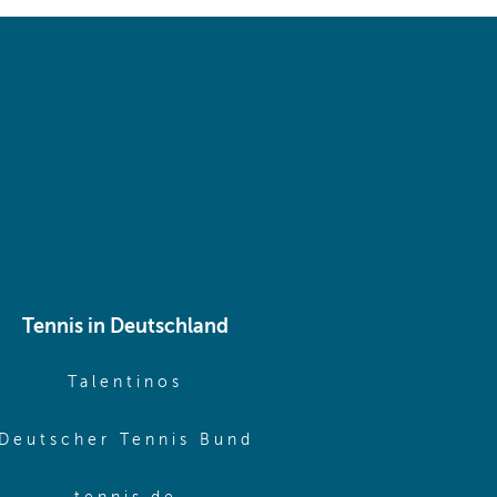
 same window)
Tennis in Deutschland
e window)
(opens in new window)
Talentinos
me window)
(opens in new window
Deutscher Tennis Bund
same window)
(opens in new window)