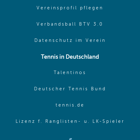
(opens in 
Vereinsprofil pflegen
(opens in 
Verbandsball BTV 3.0
(opens in 
Datenschutz im Verein
Tennis in Deutschland
(opens in new w
Talentinos
(opens in
Deutscher Tennis Bund
(opens in new wi
tennis.de
(ope
Lizenz f. Ranglisten- u. LK-Spieler
(opens in new window)