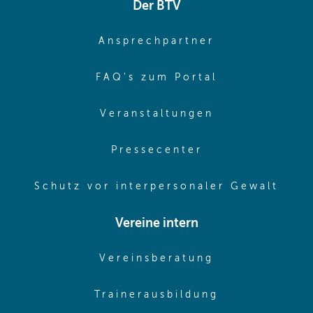
Der BTV
(opens in sa
Ansprechpartner
(opens in sa
FAQ's zum Portal
(opens in sam
Veranstaltungen
(opens in same
Pressecenter
(ope
Schutz vor interpersonaler Gewalt
Vereine intern
(opens in sam
Vereinsberatung
(opens in sa
Trainerausbildung