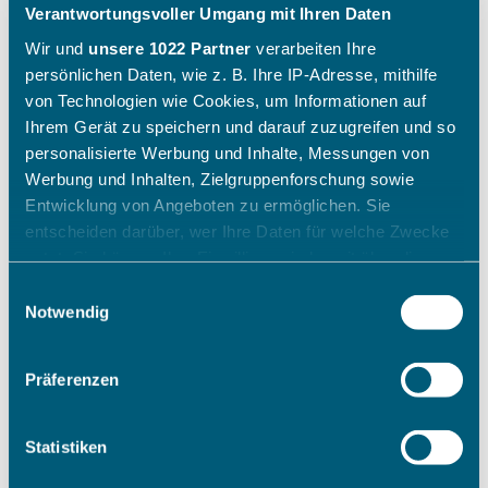
Verantwortungsvoller Umgang mit Ihren Daten
Wir und
unsere 1022 Partner
verarbeiten Ihre
persönlichen Daten, wie z. B. Ihre IP-Adresse, mithilfe
von Technologien wie Cookies, um Informationen auf
Ihrem Gerät zu speichern und darauf zuzugreifen und so
personalisierte Werbung und Inhalte, Messungen von
Werbung und Inhalten, Zielgruppenforschung sowie
Entwicklung von Angeboten zu ermöglichen. Sie
entscheiden darüber, wer Ihre Daten für welche Zwecke
nutzt. Sie können Ihre Einwilligung jederzeit über die
Cookie-Erklärung oder durch Klicken auf das Privacy
Einwilligungsauswahl
Trigger Symbol ändern oder widerrufen
Notwendig
Wenn Sie es erlauben, würden wir auch gerne:
Präferenzen
Informationen über Ihre geografische Lage erfassen,
welche bis auf einige Meter genau sein können
Ihr Gerät durch aktives Scannen nach bestimmten
Statistiken
Merkmalen (Fingerprinting) identifizieren