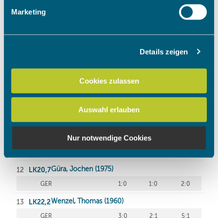
Erfahren Sie mehr darüber, wie Ihre persönlichen Daten
Marketing
verarbeitet werden, und legen Sie Ihre Präferenzen im
Abschnitt Einzelheiten
fest.
Details zeigen
Wir verwenden Cookies, um Inhalte und Anzeigen zu
personalisieren, Funktionen für soziale Medien anbieten
zu können und die Zugriffe auf unsere Website zu
Cookies zulassen
analysieren. Außerdem geben wir Informationen zu Ihrer
Verwendung unserer Website an unsere Partner für
Auswahl erlauben
soziale Medien, Werbung und Analysen weiter. Unsere
Partner führen diese Informationen möglicherweise mit
weiteren Daten zusammen, die Sie ihnen bereitgestellt
Nur notwendige Cookies
haben oder die sie im Rahmen Ihrer Nutzung der Dienste
gesammelt haben.