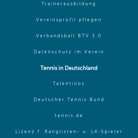
(opens in sa
Trainerausbildung
(opens in 
Vereinsprofil pflegen
(opens in 
Verbandsball BTV 3.0
(opens in 
Datenschutz im Verein
Tennis in Deutschland
(opens in new w
Talentinos
(opens in
Deutscher Tennis Bund
(opens in new wi
tennis.de
(ope
Lizenz f. Ranglisten- u. LK-Spieler