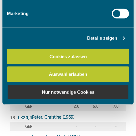
Merkmalen (Fingerprinting) identifizieren
Erfahren Sie mehr darüber, wie Ihre persönlichen Daten
Marketing
verarbeitet werden, und legen Sie Ihre Präferenzen im
Abschnitt Einzelheiten
fest.
Details zeigen
Wir verwenden Cookies, um Inhalte und Anzeigen zu
personalisieren, Funktionen für soziale Medien anbieten
zu können und die Zugriffe auf unsere Website zu
Cookies zulassen
analysieren. Außerdem geben wir Informationen zu Ihrer
Verwendung unserer Website an unsere Partner für
Auswahl erlauben
soziale Medien, Werbung und Analysen weiter. Unsere
Partner führen diese Informationen möglicherweise mit
weiteren Daten zusammen, die Sie ihnen bereitgestellt
Nur notwendige Cookies
haben oder die sie im Rahmen Ihrer Nutzung der Dienste
gesammelt haben.