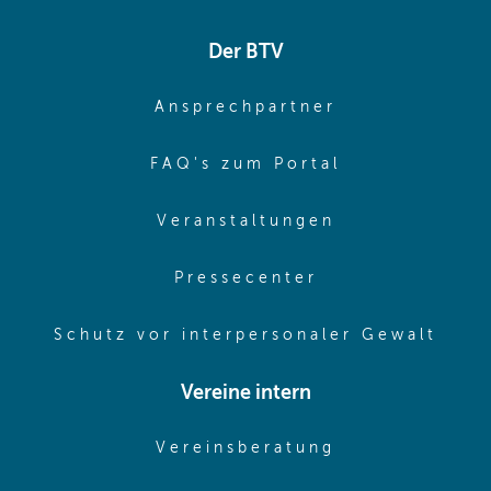
Der BTV
(opens in sa
Ansprechpartner
(opens in sa
FAQ's zum Portal
(opens in sam
Veranstaltungen
(opens in same
Pressecenter
(ope
Schutz vor interpersonaler Gewalt
Vereine intern
(opens in sam
Vereinsberatung