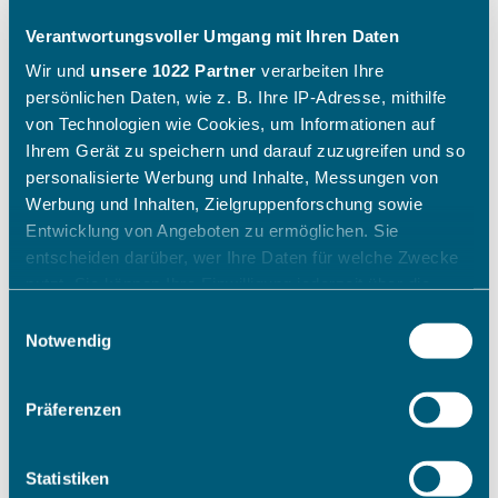
Verantwortungsvoller Umgang mit Ihren Daten
Wir und
unsere 1022 Partner
verarbeiten Ihre
persönlichen Daten, wie z. B. Ihre IP-Adresse, mithilfe
von Technologien wie Cookies, um Informationen auf
Ihrem Gerät zu speichern und darauf zuzugreifen und so
personalisierte Werbung und Inhalte, Messungen von
Werbung und Inhalten, Zielgruppenforschung sowie
Entwicklung von Angeboten zu ermöglichen. Sie
entscheiden darüber, wer Ihre Daten für welche Zwecke
nutzt. Sie können Ihre Einwilligung jederzeit über die
Cookie-Erklärung oder durch Klicken auf das Privacy
Einwilligungsauswahl
Trigger Symbol ändern oder widerrufen
Notwendig
Wenn Sie es erlauben, würden wir auch gerne:
Präferenzen
Informationen über Ihre geografische Lage erfassen,
welche bis auf einige Meter genau sein können
Ihr Gerät durch aktives Scannen nach bestimmten
Statistiken