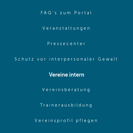
(opens in sa
FAQ's zum Portal
(opens in sam
Veranstaltungen
(opens in same
Pressecenter
(ope
Schutz vor interpersonaler Gewalt
Vereine intern
(opens in sam
Vereinsberatung
(opens in sa
Trainerausbildung
(opens in 
Vereinsprofil pflegen