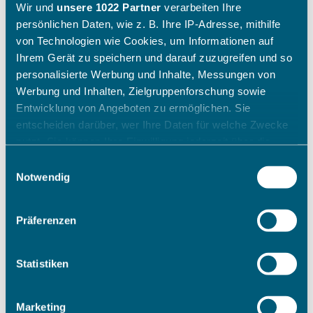
Wir und
unsere 1022 Partner
verarbeiten Ihre
persönlichen Daten, wie z. B. Ihre IP-Adresse, mithilfe
von Technologien wie Cookies, um Informationen auf
Ihrem Gerät zu speichern und darauf zuzugreifen und so
personalisierte Werbung und Inhalte, Messungen von
Werbung und Inhalten, Zielgruppenforschung sowie
Entwicklung von Angeboten zu ermöglichen. Sie
entscheiden darüber, wer Ihre Daten für welche Zwecke
nutzt. Sie können Ihre Einwilligung jederzeit über die
Cookie-Erklärung oder durch Klicken auf das Privacy
Einwilligungsauswahl
Trigger Symbol ändern oder widerrufen
Notwendig
Wenn Sie es erlauben, würden wir auch gerne:
Präferenzen
Informationen über Ihre geografische Lage erfassen,
welche bis auf einige Meter genau sein können
Ihr Gerät durch aktives Scannen nach bestimmten
Statistiken
Merkmalen (Fingerprinting) identifizieren
Erfahren Sie mehr darüber, wie Ihre persönlichen Daten
Marketing