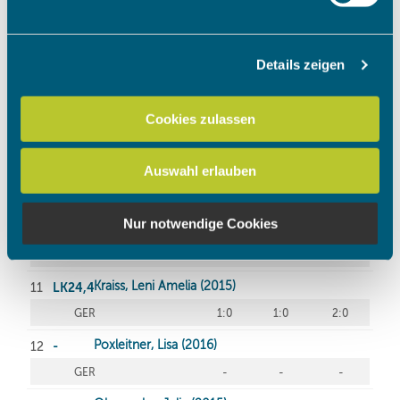
verarbeitet werden, und legen Sie Ihre Präferenzen im
Abschnitt Einzelheiten
fest.
Details zeigen
Wir verwenden Cookies, um Inhalte und Anzeigen zu
personalisieren, Funktionen für soziale Medien anbieten
zu können und die Zugriffe auf unsere Website zu
Cookies zulassen
analysieren. Außerdem geben wir Informationen zu Ihrer
Verwendung unserer Website an unsere Partner für
Auswahl erlauben
soziale Medien, Werbung und Analysen weiter. Unsere
Partner führen diese Informationen möglicherweise mit
weiteren Daten zusammen, die Sie ihnen bereitgestellt
Nur notwendige Cookies
haben oder die sie im Rahmen Ihrer Nutzung der Dienste
gesammelt haben.