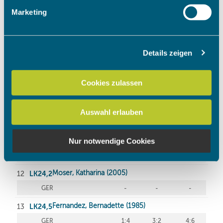
Erfahren Sie mehr darüber, wie Ihre persönlichen Daten
Marketing
verarbeitet werden, und legen Sie Ihre Präferenzen im
Abschnitt Einzelheiten
fest.
Details zeigen
Wir verwenden Cookies, um Inhalte und Anzeigen zu
personalisieren, Funktionen für soziale Medien anbieten
zu können und die Zugriffe auf unsere Website zu
Cookies zulassen
analysieren. Außerdem geben wir Informationen zu Ihrer
Verwendung unserer Website an unsere Partner für
Auswahl erlauben
soziale Medien, Werbung und Analysen weiter. Unsere
Partner führen diese Informationen möglicherweise mit
weiteren Daten zusammen, die Sie ihnen bereitgestellt
Nur notwendige Cookies
haben oder die sie im Rahmen Ihrer Nutzung der Dienste
gesammelt haben.