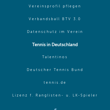
(opens in 
Vereinsprofil pflegen
(opens in 
Verbandsball BTV 3.0
(opens in 
Datenschutz im Verein
Tennis in Deutschland
(opens in new w
Talentinos
(opens in
Deutscher Tennis Bund
(opens in new wi
tennis.de
(ope
Lizenz f. Ranglisten- u. LK-Spieler
(opens in new window)