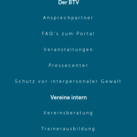
Der BTV
(opens in sa
Ansprechpartner
(opens in sa
FAQ's zum Portal
(opens in sam
Veranstaltungen
(opens in same
Pressecenter
(ope
Schutz vor interpersonaler Gewalt
Vereine intern
(opens in sam
Vereinsberatung
(opens in sa
Trainerausbildung