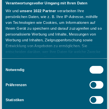
Verantwortungsvoller Umgang mit Ihren Daten
Wir und
unsere 1022 Partner
verarbeiten Ihre
persönlichen Daten, wie z. B. Ihre IP-Adresse, mithilfe
von Technologien wie Cookies, um Informationen auf
Ihrem Gerät zu speichern und darauf zuzugreifen und so
personalisierte Werbung und Inhalte, Messungen von
Werbung und Inhalten, Zielgruppenforschung sowie
Entwicklung von Angeboten zu ermöglichen. Sie
entscheiden darüber, wer Ihre Daten für welche Zwecke
nutzt. Sie können Ihre Einwilligung jederzeit über die
Cookie-Erklärung oder durch Klicken auf das Privacy
Einwilligungsauswahl
Trigger Symbol ändern oder widerrufen
Notwendig
Wenn Sie es erlauben, würden wir auch gerne:
Präferenzen
Informationen über Ihre geografische Lage erfassen,
welche bis auf einige Meter genau sein können
Ihr Gerät durch aktives Scannen nach bestimmten
Statistiken
Merkmalen (Fingerprinting) identifizieren