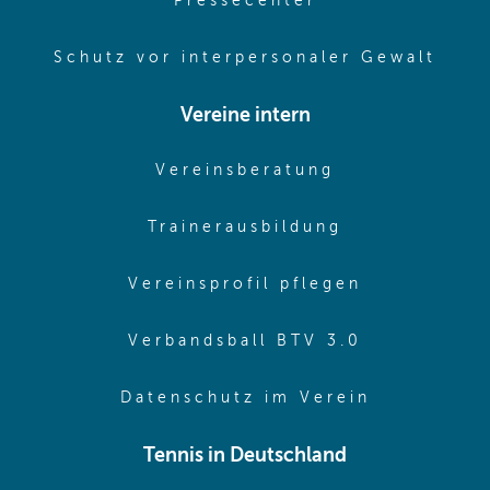
Pressecenter
(ope
Schutz vor interpersonaler Gewalt
Vereine intern
(opens in sam
Vereinsberatung
(opens in sa
Trainerausbildung
(opens in 
Vereinsprofil pflegen
(opens in 
Verbandsball BTV 3.0
(opens in 
Datenschutz im Verein
Tennis in Deutschland