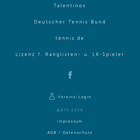
(opens in new w
Talentinos
(opens in
Deutscher Tennis Bund
(opens in new wi
tennis.de
(ope
Lizenz f. Ranglisten- u. LK-Spieler
(opens in new window)
Vereins-Login
@BTV 2026
(opens in same window)
Impressum
(opens in same win
AGB / Datenschutz