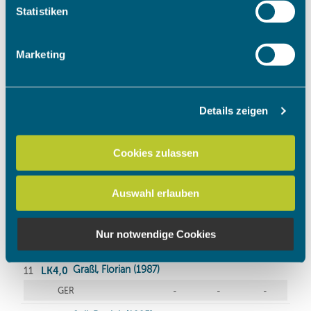
Ihr Gerät durch aktives Scannen nach bestimmten
Statistiken
Merkmalen (Fingerprinting) identifizieren
Erfahren Sie mehr darüber, wie Ihre persönlichen Daten
Marketing
verarbeitet werden, und legen Sie Ihre Präferenzen im
Abschnitt Einzelheiten
fest.
Details zeigen
Wir verwenden Cookies, um Inhalte und Anzeigen zu
personalisieren, Funktionen für soziale Medien anbieten
zu können und die Zugriffe auf unsere Website zu
Cookies zulassen
analysieren. Außerdem geben wir Informationen zu Ihrer
Verwendung unserer Website an unsere Partner für
Auswahl erlauben
soziale Medien, Werbung und Analysen weiter. Unsere
Partner führen diese Informationen möglicherweise mit
weiteren Daten zusammen, die Sie ihnen bereitgestellt
Nur notwendige Cookies
haben oder die sie im Rahmen Ihrer Nutzung der Dienste
gesammelt haben.