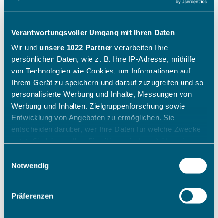
Verantwortungsvoller Umgang mit Ihren Daten
Wir und
unsere 1022 Partner
verarbeiten Ihre
persönlichen Daten, wie z. B. Ihre IP-Adresse, mithilfe
von Technologien wie Cookies, um Informationen auf
Ihrem Gerät zu speichern und darauf zuzugreifen und so
personalisierte Werbung und Inhalte, Messungen von
Werbung und Inhalten, Zielgruppenforschung sowie
Entwicklung von Angeboten zu ermöglichen. Sie
entscheiden darüber, wer Ihre Daten für welche Zwecke
nutzt. Sie können Ihre Einwilligung jederzeit über die
Cookie-Erklärung oder durch Klicken auf das Privacy
Einwilligungsauswahl
Trigger Symbol ändern oder widerrufen
Notwendig
Wenn Sie es erlauben, würden wir auch gerne:
Präferenzen
Informationen über Ihre geografische Lage erfassen,
welche bis auf einige Meter genau sein können