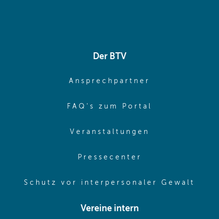
Der BTV
(opens in sa
Ansprechpartner
(opens in sa
FAQ's zum Portal
(opens in sam
Veranstaltungen
(opens in same
Pressecenter
(ope
Schutz vor interpersonaler Gewalt
Vereine intern