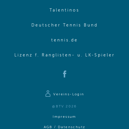
(opens in new w
Talentinos
(opens in
Deutscher Tennis Bund
(opens in new wi
tennis.de
(ope
Lizenz f. Ranglisten- u. LK-Spieler
(opens in new window)
Vereins-Login
@BTV 2026
(opens in same window)
Impressum
(opens in same win
AGB / Datenschutz