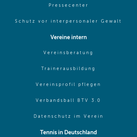
(opens in same
Pressecenter
(ope
Schutz vor interpersonaler Gewalt
Vereine intern
(opens in sam
Vereinsberatung
(opens in sa
Trainerausbildung
(opens in 
Vereinsprofil pflegen
(opens in 
Verbandsball BTV 3.0
(opens in 
Datenschutz im Verein
Tennis in Deutschland