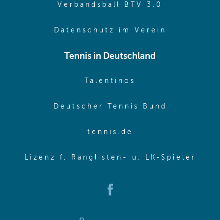
(opens in 
Verbandsball BTV 3.0
(opens in 
Datenschutz im Verein
Tennis in Deutschland
(opens in new w
Talentinos
(opens in
Deutscher Tennis Bund
(opens in new wi
tennis.de
(ope
Lizenz f. Ranglisten- u. LK-Spieler
(opens in new window)