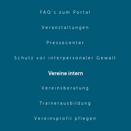
(opens in sa
FAQ's zum Portal
(opens in sam
Veranstaltungen
(opens in same
Pressecenter
(ope
Schutz vor interpersonaler Gewalt
Vereine intern
(opens in sam
Vereinsberatung
(opens in sa
Trainerausbildung
(opens in 
Vereinsprofil pflegen