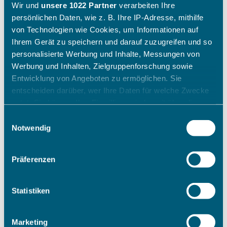
Wir und
unsere 1022 Partner
verarbeiten Ihre
persönlichen Daten, wie z. B. Ihre IP-Adresse, mithilfe
von Technologien wie Cookies, um Informationen auf
Ihrem Gerät zu speichern und darauf zuzugreifen und so
personalisierte Werbung und Inhalte, Messungen von
Werbung und Inhalten, Zielgruppenforschung sowie
Entwicklung von Angeboten zu ermöglichen. Sie
entscheiden darüber, wer Ihre Daten für welche Zwecke
nutzt. Sie können Ihre Einwilligung jederzeit über die
Cookie-Erklärung oder durch Klicken auf das Privacy
Einwilligungsauswahl
Trigger Symbol ändern oder widerrufen
Notwendig
Wenn Sie es erlauben, würden wir auch gerne:
Präferenzen
Informationen über Ihre geografische Lage erfassen,
welche bis auf einige Meter genau sein können
Ihr Gerät durch aktives Scannen nach bestimmten
Statistiken
Merkmalen (Fingerprinting) identifizieren
Erfahren Sie mehr darüber, wie Ihre persönlichen Daten
Marketing