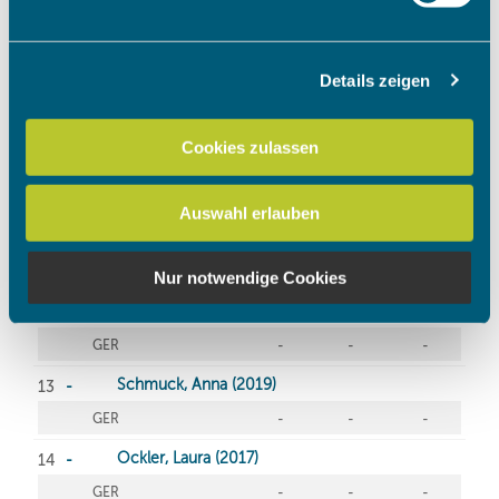
verarbeitet werden, und legen Sie Ihre Präferenzen im
Abschnitt Einzelheiten
fest.
Details zeigen
Wir verwenden Cookies, um Inhalte und Anzeigen zu
personalisieren, Funktionen für soziale Medien anbieten
zu können und die Zugriffe auf unsere Website zu
Cookies zulassen
analysieren. Außerdem geben wir Informationen zu Ihrer
Verwendung unserer Website an unsere Partner für
Auswahl erlauben
soziale Medien, Werbung und Analysen weiter. Unsere
Partner führen diese Informationen möglicherweise mit
weiteren Daten zusammen, die Sie ihnen bereitgestellt
Nur notwendige Cookies
haben oder die sie im Rahmen Ihrer Nutzung der Dienste
gesammelt haben.