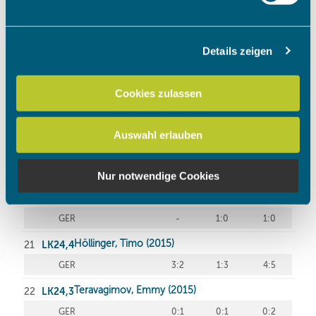
verarbeitet werden, und legen Sie Ihre Präferenzen im
Abschnitt Einzelheiten
fest.
Details zeigen
Wir verwenden Cookies, um Inhalte und Anzeigen zu
personalisieren, Funktionen für soziale Medien anbieten
zu können und die Zugriffe auf unsere Website zu
Cookies zulassen
analysieren. Außerdem geben wir Informationen zu Ihrer
Verwendung unserer Website an unsere Partner für
Auswahl erlauben
soziale Medien, Werbung und Analysen weiter. Unsere
Partner führen diese Informationen möglicherweise mit
weiteren Daten zusammen, die Sie ihnen bereitgestellt
Nur notwendige Cookies
haben oder die sie im Rahmen Ihrer Nutzung der Dienste
gesammelt haben.