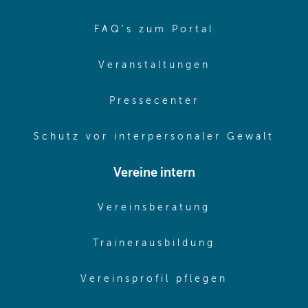
(opens in sa
FAQ's zum Portal
(opens in sam
Veranstaltungen
(opens in same
Pressecenter
(ope
Schutz vor interpersonaler Gewalt
Vereine intern
(opens in sam
Vereinsberatung
(opens in sa
Trainerausbildung
(opens in 
Vereinsprofil pflegen