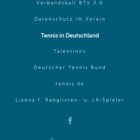
(opens in 
Verbandsball BTV 3.0
(opens in 
Datenschutz im Verein
Tennis in Deutschland
(opens in new w
Talentinos
(opens in
Deutscher Tennis Bund
(opens in new wi
tennis.de
(ope
Lizenz f. Ranglisten- u. LK-Spieler
(opens in new window)