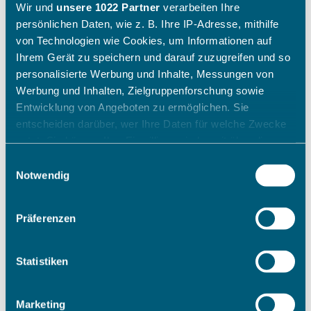
Wir und
unsere 1022 Partner
verarbeiten Ihre
persönlichen Daten, wie z. B. Ihre IP-Adresse, mithilfe
von Technologien wie Cookies, um Informationen auf
Ihrem Gerät zu speichern und darauf zuzugreifen und so
personalisierte Werbung und Inhalte, Messungen von
Werbung und Inhalten, Zielgruppenforschung sowie
Entwicklung von Angeboten zu ermöglichen. Sie
entscheiden darüber, wer Ihre Daten für welche Zwecke
nutzt. Sie können Ihre Einwilligung jederzeit über die
Cookie-Erklärung oder durch Klicken auf das Privacy
Einwilligungsauswahl
Trigger Symbol ändern oder widerrufen
Notwendig
Wenn Sie es erlauben, würden wir auch gerne:
Präferenzen
Informationen über Ihre geografische Lage erfassen,
welche bis auf einige Meter genau sein können
Ihr Gerät durch aktives Scannen nach bestimmten
Statistiken
Merkmalen (Fingerprinting) identifizieren
Erfahren Sie mehr darüber, wie Ihre persönlichen Daten
Marketing