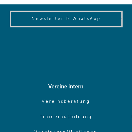
(opens in
Newsletter & WhatsApp
Vereine intern
pens in same window)
(opens in sam
Vereinsberatung
pens in same window)
(opens in sa
Trainerausbildung
pens in same window)
(opens in 