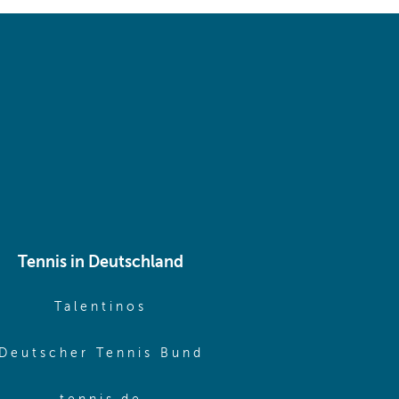
 same window)
Tennis in Deutschland
e window)
(opens in new window)
Talentinos
me window)
(opens in new window
Deutscher Tennis Bund
same window)
(opens in new window)