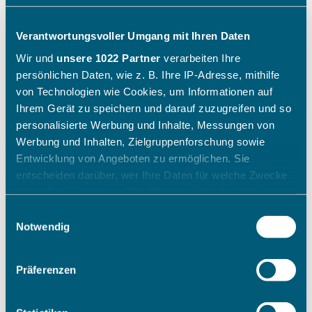
Verantwortungsvoller Umgang mit Ihren Daten
Wir und
unsere 1022 Partner
verarbeiten Ihre
persönlichen Daten, wie z. B. Ihre IP-Adresse, mithilfe
von Technologien wie Cookies, um Informationen auf
Ihrem Gerät zu speichern und darauf zuzugreifen und so
personalisierte Werbung und Inhalte, Messungen von
Werbung und Inhalten, Zielgruppenforschung sowie
Entwicklung von Angeboten zu ermöglichen. Sie
entscheiden darüber, wer Ihre Daten für welche Zwecke
nutzt. Sie können Ihre Einwilligung jederzeit über die
Cookie-Erklärung oder durch Klicken auf das Privacy
Einwilligungsauswahl
Trigger Symbol ändern oder widerrufen
Notwendig
Wenn Sie es erlauben, würden wir auch gerne:
Präferenzen
Informationen über Ihre geografische Lage erfassen,
welche bis auf einige Meter genau sein können
Ihr Gerät durch aktives Scannen nach bestimmten