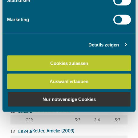
Statistiken
Merkmalen (Fingerprinting) identifizieren
Erfahren Sie mehr darüber, wie Ihre persönlichen Daten
Marketing
verarbeitet werden, und legen Sie Ihre Präferenzen im
Abschnitt Einzelheiten
fest.
Details zeigen
Wir verwenden Cookies, um Inhalte und Anzeigen zu
personalisieren, Funktionen für soziale Medien anbieten
zu können und die Zugriffe auf unsere Website zu
Cookies zulassen
analysieren. Außerdem geben wir Informationen zu Ihrer
Verwendung unserer Website an unsere Partner für
Auswahl erlauben
soziale Medien, Werbung und Analysen weiter. Unsere
Partner führen diese Informationen möglicherweise mit
weiteren Daten zusammen, die Sie ihnen bereitgestellt
Nur notwendige Cookies
haben oder die sie im Rahmen Ihrer Nutzung der Dienste
gesammelt haben.