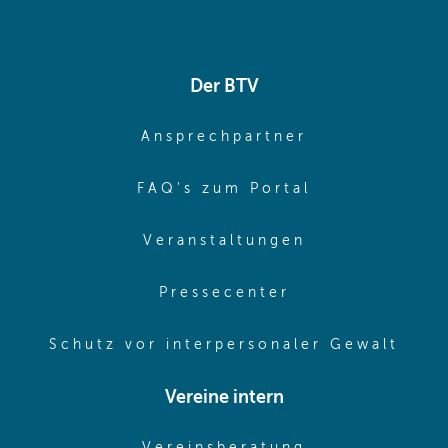
Der BTV
(opens in sa
Ansprechpartner
(opens in sa
FAQ's zum Portal
(opens in sam
Veranstaltungen
(opens in same
Pressecenter
(ope
Schutz vor interpersonaler Gewalt
Vereine intern
(opens in sam
Vereinsberatung