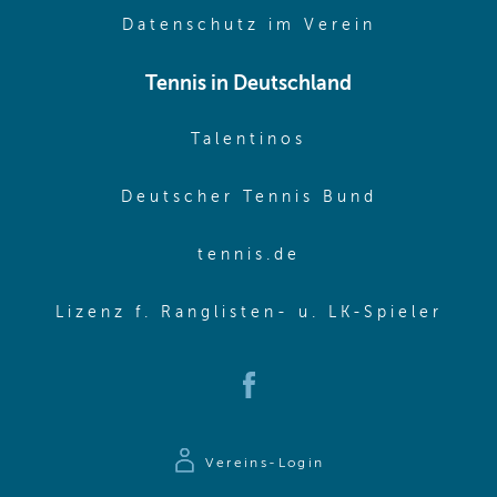
(opens in 
Datenschutz im Verein
Tennis in Deutschland
(opens in new w
Talentinos
(opens in
Deutscher Tennis Bund
(opens in new wi
tennis.de
(ope
Lizenz f. Ranglisten- u. LK-Spieler
(opens in new window)
Vereins-Login