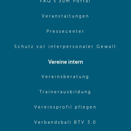
(opens in sa
FAQ's zum Portal
(opens in sam
Veranstaltungen
(opens in same
Pressecenter
(ope
Schutz vor interpersonaler Gewalt
Vereine intern
(opens in sam
Vereinsberatung
(opens in sa
Trainerausbildung
(opens in 
Vereinsprofil pflegen
(opens in 
Verbandsball BTV 3.0