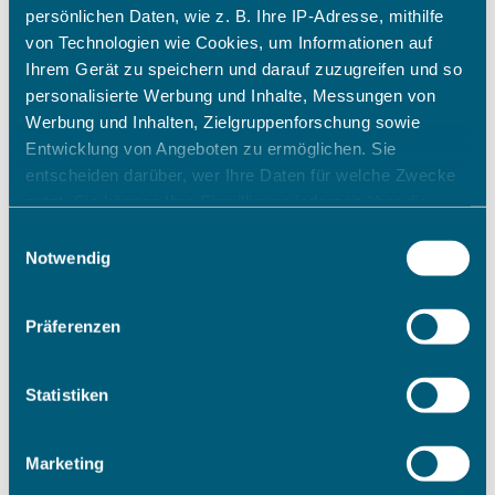
persönlichen Daten, wie z. B. Ihre IP-Adresse, mithilfe
von Technologien wie Cookies, um Informationen auf
Ihrem Gerät zu speichern und darauf zuzugreifen und so
personalisierte Werbung und Inhalte, Messungen von
Werbung und Inhalten, Zielgruppenforschung sowie
Entwicklung von Angeboten zu ermöglichen. Sie
entscheiden darüber, wer Ihre Daten für welche Zwecke
nutzt. Sie können Ihre Einwilligung jederzeit über die
Cookie-Erklärung oder durch Klicken auf das Privacy
Einwilligungsauswahl
Trigger Symbol ändern oder widerrufen
Notwendig
Wenn Sie es erlauben, würden wir auch gerne:
Präferenzen
Informationen über Ihre geografische Lage erfassen,
welche bis auf einige Meter genau sein können
Ihr Gerät durch aktives Scannen nach bestimmten
Statistiken
Merkmalen (Fingerprinting) identifizieren
Erfahren Sie mehr darüber, wie Ihre persönlichen Daten
Marketing
verarbeitet werden, und legen Sie Ihre Präferenzen im