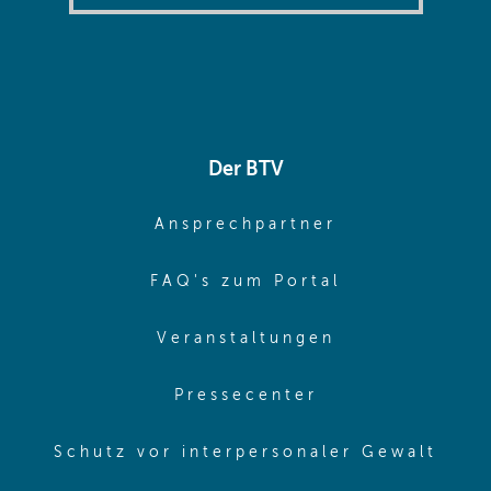
Der BTV
(opens in sa
Ansprechpartner
(opens in sa
FAQ's zum Portal
(opens in sam
Veranstaltungen
(opens in same
Pressecenter
(ope
Schutz vor interpersonaler Gewalt