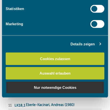
welche bis auf einige Meter genau sein können
Ihr Gerät durch aktives Scannen nach bestimmten
Statistiken
Merkmalen (Fingerprinting) identifizieren
Erfahren Sie mehr darüber, wie Ihre persönlichen Daten
Marketing
verarbeitet werden, und legen Sie Ihre Präferenzen im
Abschnitt Einzelheiten
fest.
Details zeigen
Wir verwenden Cookies, um Inhalte und Anzeigen zu
personalisieren, Funktionen für soziale Medien anbieten
zu können und die Zugriffe auf unsere Website zu
Cookies zulassen
analysieren. Außerdem geben wir Informationen zu Ihrer
Verwendung unserer Website an unsere Partner für
Auswahl erlauben
soziale Medien, Werbung und Analysen weiter. Unsere
Partner führen diese Informationen möglicherweise mit
weiteren Daten zusammen, die Sie ihnen bereitgestellt
Nur notwendige Cookies
haben oder die sie im Rahmen Ihrer Nutzung der Dienste
gesammelt haben.