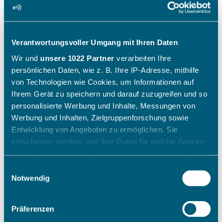
Verantwortungsvoller Umgang mit Ihren Daten
Wir und
unsere 1022 Partner
verarbeiten Ihre
persönlichen Daten, wie z. B. Ihre IP-Adresse, mithilfe
von Technologien wie Cookies, um Informationen auf
Ihrem Gerät zu speichern und darauf zuzugreifen und so
personalisierte Werbung und Inhalte, Messungen von
Werbung und Inhalten, Zielgruppenforschung sowie
Entwicklung von Angeboten zu ermöglichen. Sie
entscheiden darüber, wer Ihre Daten für welche Zwecke
nutzt. Sie können Ihre Einwilligung jederzeit über die
Cookie-Erklärung oder durch Klicken auf das Privacy
Einwilligungsauswahl
Trigger Symbol ändern oder widerrufen
Notwendig
Wenn Sie es erlauben, würden wir auch gerne:
Präferenzen
Informationen über Ihre geografische Lage erfassen,