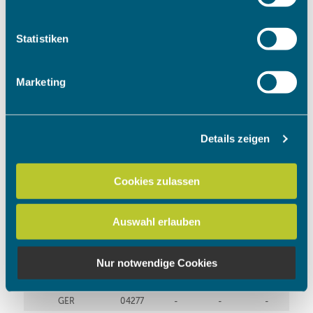
Informationen über Ihre geografische Lage erfassen,
welche bis auf einige Meter genau sein können
Ihr Gerät durch aktives Scannen nach bestimmten
Statistiken
Merkmalen (Fingerprinting) identifizieren
Erfahren Sie mehr darüber, wie Ihre persönlichen Daten
Marketing
verarbeitet werden, und legen Sie Ihre Präferenzen im
Abschnitt Einzelheiten
fest.
Details zeigen
Wir verwenden Cookies, um Inhalte und Anzeigen zu
personalisieren, Funktionen für soziale Medien anbieten
zu können und die Zugriffe auf unsere Website zu
Cookies zulassen
analysieren. Außerdem geben wir Informationen zu Ihrer
Verwendung unserer Website an unsere Partner für
Auswahl erlauben
soziale Medien, Werbung und Analysen weiter. Unsere
Partner führen diese Informationen möglicherweise mit
weiteren Daten zusammen, die Sie ihnen bereitgestellt
Nur notwendige Cookies
haben oder die sie im Rahmen Ihrer Nutzung der Dienste
gesammelt haben.