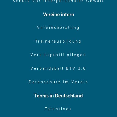
(ope
Schutz vor interpersonaler Gewalt
Vereine intern
(opens in sam
Vereinsberatung
(opens in sa
Trainerausbildung
(opens in 
Vereinsprofil pflegen
(opens in 
Verbandsball BTV 3.0
(opens in 
Datenschutz im Verein
Tennis in Deutschland
(opens in new w
Talentinos