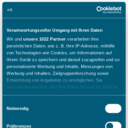
Verantwortungsvoller Umgang mit Ihren Daten
Wir und
unsere 1022 Partner
verarbeiten Ihre
persönlichen Daten, wie z. B. Ihre IP-Adresse, mithilfe
von Technologien wie Cookies, um Informationen auf
Ihrem Gerät zu speichern und darauf zuzugreifen und so
personalisierte Werbung und Inhalte, Messungen von
Werbung und Inhalten, Zielgruppenforschung sowie
Entwicklung von Angeboten zu ermöglichen. Sie
entscheiden darüber, wer Ihre Daten für welche Zwecke
nutzt. Sie können Ihre Einwilligung jederzeit über die
Cookie-Erklärung oder durch Klicken auf das Privacy
Einwilligungsauswahl
Trigger Symbol ändern oder widerrufen
Notwendig
Wenn Sie es erlauben, würden wir auch gerne:
Präferenzen