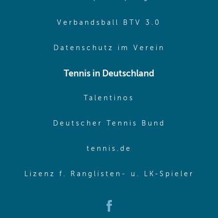
(opens in 
Verbandsball BTV 3.0
(opens in 
Datenschutz im Verein
Tennis in Deutschland
(opens in new w
Talentinos
(opens in
Deutscher Tennis Bund
(opens in new wi
tennis.de
(ope
Lizenz f. Ranglisten- u. LK-Spieler
(opens in new window)