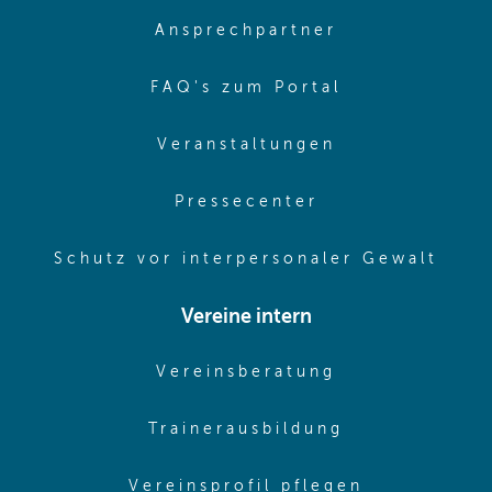
(opens in sa
Ansprechpartner
(opens in sa
FAQ's zum Portal
(opens in sam
Veranstaltungen
(opens in same
Pressecenter
(ope
Schutz vor interpersonaler Gewalt
Vereine intern
(opens in sam
Vereinsberatung
(opens in sa
Trainerausbildung
(opens in 
Vereinsprofil pflegen