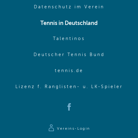
(opens in 
Datenschutz im Verein
Tennis in Deutschland
(opens in new w
Talentinos
(opens in
Deutscher Tennis Bund
(opens in new wi
tennis.de
(ope
Lizenz f. Ranglisten- u. LK-Spieler
(opens in new window)
Vereins-Login