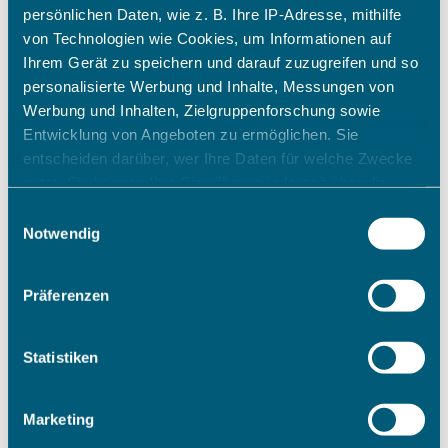
persönlichen Daten, wie z. B. Ihre IP-Adresse, mithilfe
von Technologien wie Cookies, um Informationen auf
Ihrem Gerät zu speichern und darauf zuzugreifen und so
personalisierte Werbung und Inhalte, Messungen von
Werbung und Inhalten, Zielgruppenforschung sowie
Entwicklung von Angeboten zu ermöglichen. Sie
entscheiden darüber, wer Ihre Daten für welche Zwecke
nutzt. Sie können Ihre Einwilligung jederzeit über die
Cookie-Erklärung oder durch Klicken auf das Privacy
Einwilligungsauswahl
Trigger Symbol ändern oder widerrufen
Notwendig
Wenn Sie es erlauben, würden wir auch gerne:
Präferenzen
Informationen über Ihre geografische Lage erfassen,
welche bis auf einige Meter genau sein können
Ihr Gerät durch aktives Scannen nach bestimmten
Statistiken
Merkmalen (Fingerprinting) identifizieren
Erfahren Sie mehr darüber, wie Ihre persönlichen Daten
Marketing
verarbeitet werden, und legen Sie Ihre Präferenzen im