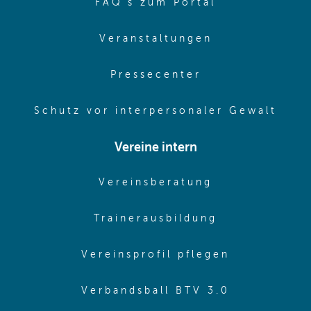
(opens in sa
FAQ's zum Portal
(opens in sam
Veranstaltungen
(opens in same
Pressecenter
(ope
Schutz vor interpersonaler Gewalt
Vereine intern
(opens in sam
Vereinsberatung
(opens in sa
Trainerausbildung
(opens in 
Vereinsprofil pflegen
(opens in 
Verbandsball BTV 3.0