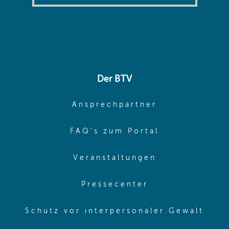
Der BTV
(opens in sa
Ansprechpartner
(opens in sa
FAQ's zum Portal
(opens in sam
Veranstaltungen
(opens in same
Pressecenter
(ope
Schutz vor interpersonaler Gewalt