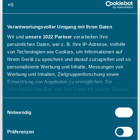
Verantwortungsvoller Umgang mit Ihren Daten
Wir und
unsere 1022 Partner
verarbeiten Ihre
persönlichen Daten, wie z. B. Ihre IP-Adresse, mithilfe
von Technologien wie Cookies, um Informationen auf
Ihrem Gerät zu speichern und darauf zuzugreifen und so
personalisierte Werbung und Inhalte, Messungen von
Werbung und Inhalten, Zielgruppenforschung sowie
Entwicklung von Angeboten zu ermöglichen. Sie
entscheiden darüber, wer Ihre Daten für welche Zwecke
nutzt. Sie können Ihre Einwilligung jederzeit über die
Cookie-Erklärung oder durch Klicken auf das Privacy
Einwilligungsauswahl
Trigger Symbol ändern oder widerrufen
Notwendig
Wenn Sie es erlauben, würden wir auch gerne:
Präferenzen
Informationen über Ihre geografische Lage erfassen,