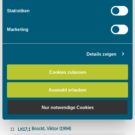
welche bis auf einige Meter genau sein können
Ihr Gerät durch aktives Scannen nach bestimmten
Statistiken
Merkmalen (Fingerprinting) identifizieren
Erfahren Sie mehr darüber, wie Ihre persönlichen Daten
Marketing
verarbeitet werden, und legen Sie Ihre Präferenzen im
Abschnitt Einzelheiten
fest.
Details zeigen
Wir verwenden Cookies, um Inhalte und Anzeigen zu
personalisieren, Funktionen für soziale Medien anbieten
zu können und die Zugriffe auf unsere Website zu
Cookies zulassen
analysieren. Außerdem geben wir Informationen zu Ihrer
Verwendung unserer Website an unsere Partner für
Auswahl erlauben
soziale Medien, Werbung und Analysen weiter. Unsere
Partner führen diese Informationen möglicherweise mit
weiteren Daten zusammen, die Sie ihnen bereitgestellt
Nur notwendige Cookies
haben oder die sie im Rahmen Ihrer Nutzung der Dienste
gesammelt haben.