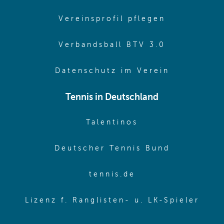
(opens in 
Vereinsprofil pflegen
(opens in 
Verbandsball BTV 3.0
(opens in 
Datenschutz im Verein
Tennis in Deutschland
(opens in new w
Talentinos
(opens in
Deutscher Tennis Bund
(opens in new wi
tennis.de
(ope
Lizenz f. Ranglisten- u. LK-Spieler