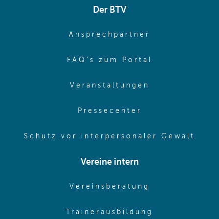
Der BTV
(opens in sa
Ansprechpartner
(opens in sa
FAQ's zum Portal
(opens in sam
Veranstaltungen
(opens in same
Pressecenter
(ope
Schutz vor interpersonaler Gewalt
Vereine intern
(opens in sam
Vereinsberatung
(opens in sa
Trainerausbildung