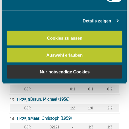
verarbeitet werden, und legen Sie Ihre Präferenzen im
Abschnitt Einzelheiten
fest.
Details zeigen
Wir verwenden Cookies, um Inhalte und Anzeigen zu
personalisieren, Funktionen für soziale Medien anbieten
zu können und die Zugriffe auf unsere Website zu
Cookies zulassen
analysieren. Außerdem geben wir Informationen zu Ihrer
Verwendung unserer Website an unsere Partner für
Auswahl erlauben
soziale Medien, Werbung und Analysen weiter. Unsere
Partner führen diese Informationen möglicherweise mit
weiteren Daten zusammen, die Sie ihnen bereitgestellt
Nur notwendige Cookies
haben oder die sie im Rahmen Ihrer Nutzung der Dienste
gesammelt haben.