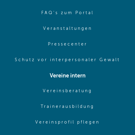
(opens in sa
FAQ's zum Portal
(opens in sam
Veranstaltungen
(opens in same
Pressecenter
(ope
Schutz vor interpersonaler Gewalt
Vereine intern
(opens in sam
Vereinsberatung
(opens in sa
Trainerausbildung
(opens in 
Vereinsprofil pflegen