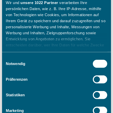
Wir und
unsere 1022 Partner
verarbeiten Ihre
persönlichen Daten, wie z. B. Ihre IP-Adresse, mithilfe
von Technologien wie Cookies, um Informationen auf
Ihrem Gerät zu speichern und darauf zuzugreifen und so
personalisierte Werbung und Inhalte, Messungen von
Werbung und Inhalten, Zielgruppenforschung sowie
Entwicklung von Angeboten zu ermöglichen. Sie
entscheiden darüber, wer Ihre Daten für welche Zwecke
nutzt. Sie können Ihre Einwilligung jederzeit über die
Cookie-Erklärung oder durch Klicken auf das Privacy
Einwilligungsauswahl
Trigger Symbol ändern oder widerrufen
Notwendig
Wenn Sie es erlauben, würden wir auch gerne:
Präferenzen
Informationen über Ihre geografische Lage erfassen,
welche bis auf einige Meter genau sein können
Ihr Gerät durch aktives Scannen nach bestimmten
Statistiken
Merkmalen (Fingerprinting) identifizieren
Erfahren Sie mehr darüber, wie Ihre persönlichen Daten
Marketing