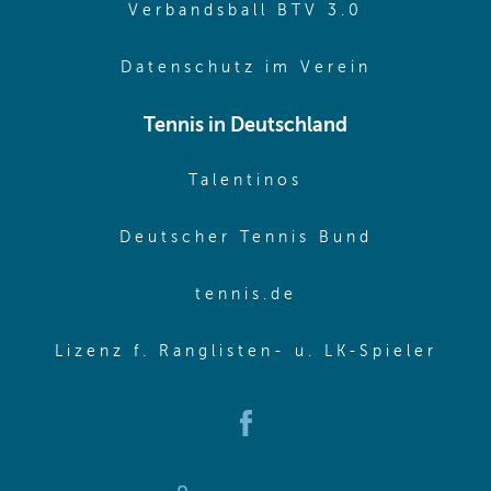
(opens in 
Verbandsball BTV 3.0
(opens in 
Datenschutz im Verein
Tennis in Deutschland
(opens in new w
Talentinos
(opens in
Deutscher Tennis Bund
(opens in new wi
tennis.de
(ope
Lizenz f. Ranglisten- u. LK-Spieler
(opens in new window)