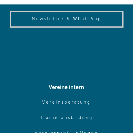
(opens in
Newsletter & WhatsApp
Vereine intern
pens in same window)
(opens in sam
Vereinsberatung
pens in same window)
(opens in sa
Trainerausbildung
pens in same window)
(opens in 