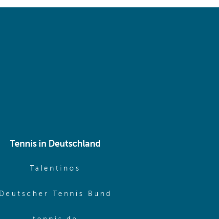
 same window)
Tennis in Deutschland
e window)
(opens in new window)
Talentinos
me window)
(opens in new window
Deutscher Tennis Bund
same window)
(opens in new window)