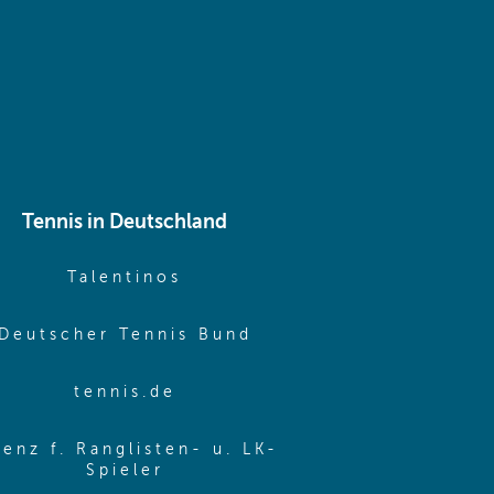
Tennis in Deutschland
e window)
(opens in new window)
Talentinos
me window)
(opens in new window
Deutscher Tennis Bund
same window)
(opens in new window)
tennis.de
same window)
zenz f. Ranglisten- u. LK-
(opens in new window)
Spieler