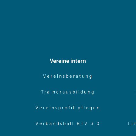
Vereine intern
pens in same window)
(opens in sam
Vereinsberatung
pens in same window)
(opens in sa
Trainerausbildung
pens in same window)
(opens in 
Vereinsprofil pflegen
ns in same window)
(opens in 
Verbandsball BTV 3.0
Li