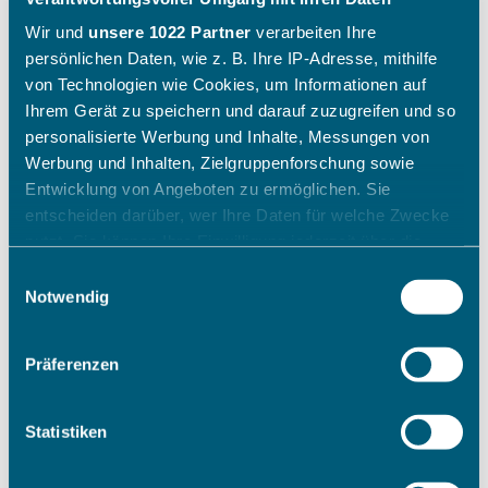
Wir und
unsere 1022 Partner
verarbeiten Ihre
persönlichen Daten, wie z. B. Ihre IP-Adresse, mithilfe
von Technologien wie Cookies, um Informationen auf
Ihrem Gerät zu speichern und darauf zuzugreifen und so
personalisierte Werbung und Inhalte, Messungen von
Werbung und Inhalten, Zielgruppenforschung sowie
Entwicklung von Angeboten zu ermöglichen. Sie
entscheiden darüber, wer Ihre Daten für welche Zwecke
nutzt. Sie können Ihre Einwilligung jederzeit über die
Cookie-Erklärung oder durch Klicken auf das Privacy
Einwilligungsauswahl
Trigger Symbol ändern oder widerrufen
Notwendig
Wenn Sie es erlauben, würden wir auch gerne:
Präferenzen
Informationen über Ihre geografische Lage erfassen,
welche bis auf einige Meter genau sein können
Ihr Gerät durch aktives Scannen nach bestimmten
Statistiken
Merkmalen (Fingerprinting) identifizieren
Erfahren Sie mehr darüber, wie Ihre persönlichen Daten