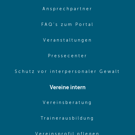
(opens in sa
Ansprechpartner
(opens in sa
FAQ's zum Portal
(opens in sam
Veranstaltungen
(opens in same
Pressecenter
(ope
Schutz vor interpersonaler Gewalt
Vereine intern
(opens in sam
Vereinsberatung
(opens in sa
Trainerausbildung
(opens in 
Vereinsprofil pflegen