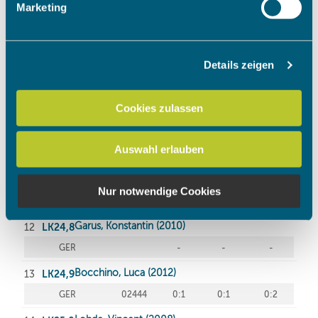
Marketing
verarbeitet werden, und legen Sie Ihre Präferenzen im
Abschnitt Einzelheiten
fest.
Details zeigen
Wir verwenden Cookies, um Inhalte und Anzeigen zu
personalisieren, Funktionen für soziale Medien anbieten
zu können und die Zugriffe auf unsere Website zu
Cookies zulassen
analysieren. Außerdem geben wir Informationen zu Ihrer
Verwendung unserer Website an unsere Partner für
Auswahl erlauben
soziale Medien, Werbung und Analysen weiter. Unsere
Partner führen diese Informationen möglicherweise mit
weiteren Daten zusammen, die Sie ihnen bereitgestellt
Nur notwendige Cookies
haben oder die sie im Rahmen Ihrer Nutzung der Dienste
gesammelt haben.