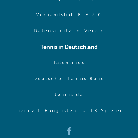
(opens in 
Verbandsball BTV 3.0
(opens in 
Datenschutz im Verein
Tennis in Deutschland
(opens in new w
Talentinos
(opens in
Deutscher Tennis Bund
(opens in new wi
tennis.de
(ope
Lizenz f. Ranglisten- u. LK-Spieler
(opens in new window)