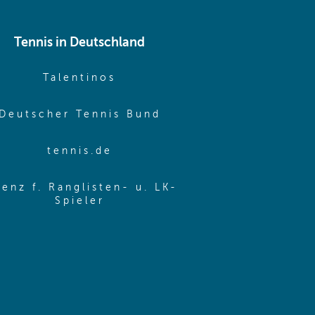
Tennis in Deutschland
e window)
(opens in new window)
Talentinos
me window)
(opens in new window
Deutscher Tennis Bund
same window)
(opens in new window)
tennis.de
same window)
zenz f. Ranglisten- u. LK-
(opens in new window)
Spieler
same window)