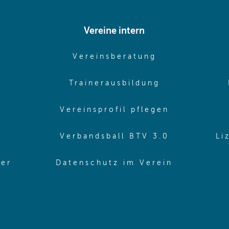
Vereine intern
pens in same window)
(opens in sam
Vereinsberatung
pens in same window)
(opens in sa
Trainerausbildung
pens in same window)
(opens in 
Vereinsprofil pflegen
ns in same window)
(opens in 
Verbandsball BTV 3.0
Li
(opens in 
ler
Datenschutz im Verein
in same window)