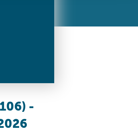
ren Daten
ienste