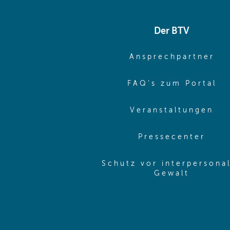
Der BTV
(o
Ansprechpartner
(o
FAQ's zum Portal
(o
Veranstaltungen
(ope
Pressecenter
Schutz vor interpersona
(opens 
Gewalt