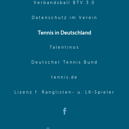
(opens in 
Verbandsball BTV 3.0
(opens in 
Datenschutz im Verein
Tennis in Deutschland
(opens in new w
Talentinos
(opens in
Deutscher Tennis Bund
(opens in new wi
tennis.de
(ope
Lizenz f. Ranglisten- u. LK-Spieler
(opens in new window)