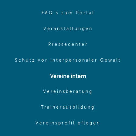
(opens in sa
FAQ's zum Portal
(opens in sam
Veranstaltungen
(opens in same
Pressecenter
(ope
Schutz vor interpersonaler Gewalt
Vereine intern
(opens in sam
Vereinsberatung
(opens in sa
Trainerausbildung
(opens in 
Vereinsprofil pflegen