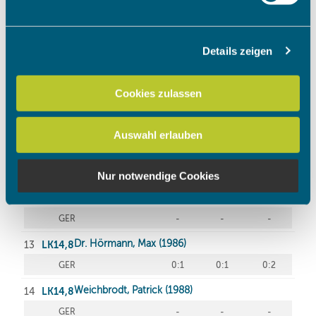
verarbeitet werden, und legen Sie Ihre Präferenzen im
Abschnitt Einzelheiten
fest.
Details zeigen
Wir verwenden Cookies, um Inhalte und Anzeigen zu
personalisieren, Funktionen für soziale Medien anbieten
zu können und die Zugriffe auf unsere Website zu
Cookies zulassen
analysieren. Außerdem geben wir Informationen zu Ihrer
Verwendung unserer Website an unsere Partner für
Auswahl erlauben
soziale Medien, Werbung und Analysen weiter. Unsere
Partner führen diese Informationen möglicherweise mit
weiteren Daten zusammen, die Sie ihnen bereitgestellt
Nur notwendige Cookies
haben oder die sie im Rahmen Ihrer Nutzung der Dienste
gesammelt haben.