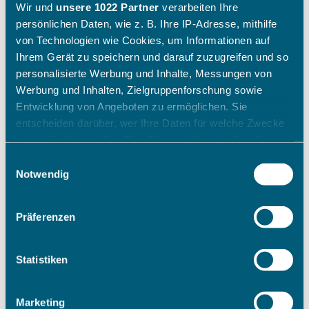
Wir und
unsere 1022 Partner
verarbeiten Ihre
persönlichen Daten, wie z. B. Ihre IP-Adresse, mithilfe
von Technologien wie Cookies, um Informationen auf
Ihrem Gerät zu speichern und darauf zuzugreifen und so
personalisierte Werbung und Inhalte, Messungen von
Werbung und Inhalten, Zielgruppenforschung sowie
Entwicklung von Angeboten zu ermöglichen. Sie
entscheiden darüber, wer Ihre Daten für welche Zwecke
nutzt. Sie können Ihre Einwilligung jederzeit über die
Cookie-Erklärung oder durch Klicken auf das Privacy
Einwilligungsauswahl
Trigger Symbol ändern oder widerrufen
Notwendig
Wenn Sie es erlauben, würden wir auch gerne:
Präferenzen
Informationen über Ihre geografische Lage erfassen,
welche bis auf einige Meter genau sein können
Ihr Gerät durch aktives Scannen nach bestimmten
Statistiken
Merkmalen (Fingerprinting) identifizieren
Erfahren Sie mehr darüber, wie Ihre persönlichen Daten
Marketing