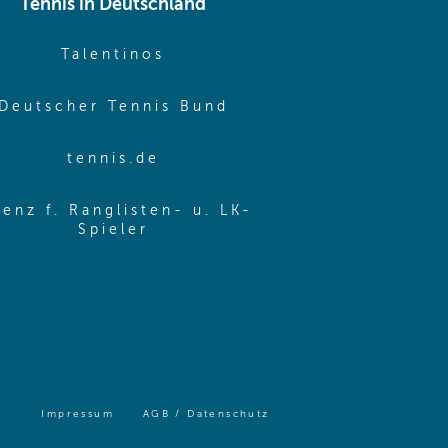
Tennis in Deutschland
e window)
(opens in new window)
Talentinos
me window)
(opens in new window
Deutscher Tennis Bund
same window)
(opens in new window)
tennis.de
same window)
zenz f. Ranglisten- u. LK-
(opens in new window)
Spieler
same window)
(opens in same window)
(opens in same window)
Impressum
AGB / Datenschutz