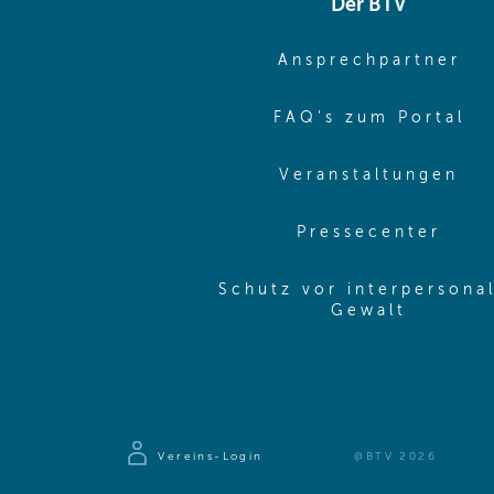
Der BTV
(o
Ansprechpartner
(o
FAQ's zum Portal
(o
Veranstaltungen
(ope
Pressecenter
Schutz vor interpersona
(opens 
Gewalt
Vereins-Login
@BTV 2026