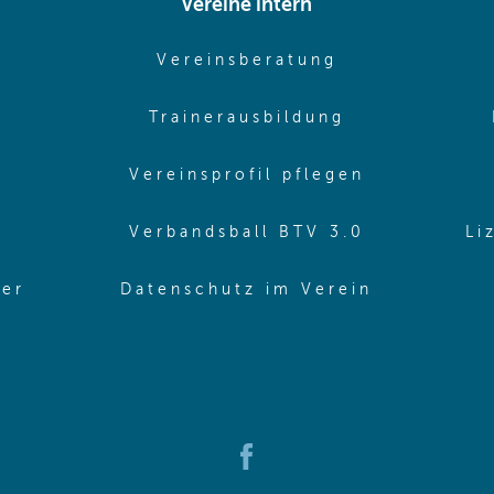
Vereine intern
pens in same window)
(opens in sam
Vereinsberatung
pens in same window)
(opens in sa
Trainerausbildung
pens in same window)
(opens in 
Vereinsprofil pflegen
ns in same window)
(opens in 
Verbandsball BTV 3.0
Li
(opens in 
ler
Datenschutz im Verein
in same window)
(opens in new window)