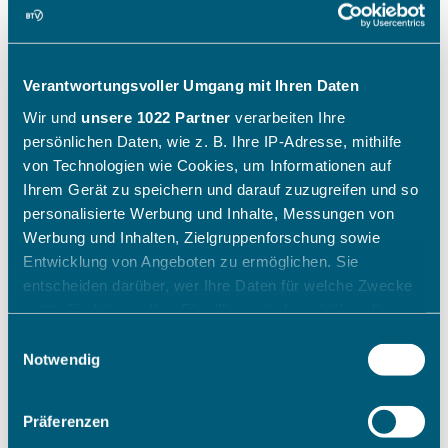
Verantwortungsvoller Umgang mit Ihren Daten
Wir und
unsere 1022 Partner
verarbeiten Ihre
persönlichen Daten, wie z. B. Ihre IP-Adresse, mithilfe
von Technologien wie Cookies, um Informationen auf
Ihrem Gerät zu speichern und darauf zuzugreifen und so
personalisierte Werbung und Inhalte, Messungen von
Werbung und Inhalten, Zielgruppenforschung sowie
Entwicklung von Angeboten zu ermöglichen. Sie
entscheiden darüber, wer Ihre Daten für welche Zwecke
nutzt. Sie können Ihre Einwilligung jederzeit über die
Cookie-Erklärung oder durch Klicken auf das Privacy
Einwilligungsauswahl
Trigger Symbol ändern oder widerrufen
Notwendig
Wenn Sie es erlauben, würden wir auch gerne:
Präferenzen
Informationen über Ihre geografische Lage erfassen,