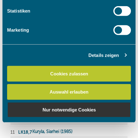
welche bis auf einige Meter genau sein können
Ihr Gerät durch aktives Scannen nach bestimmten
Statistiken
Merkmalen (Fingerprinting) identifizieren
Erfahren Sie mehr darüber, wie Ihre persönlichen Daten
Marketing
verarbeitet werden, und legen Sie Ihre Präferenzen im
Abschnitt Einzelheiten
fest.
Details zeigen
Wir verwenden Cookies, um Inhalte und Anzeigen zu
personalisieren, Funktionen für soziale Medien anbieten
zu können und die Zugriffe auf unsere Website zu
Cookies zulassen
analysieren. Außerdem geben wir Informationen zu Ihrer
Verwendung unserer Website an unsere Partner für
Auswahl erlauben
soziale Medien, Werbung und Analysen weiter. Unsere
Partner führen diese Informationen möglicherweise mit
weiteren Daten zusammen, die Sie ihnen bereitgestellt
Nur notwendige Cookies
haben oder die sie im Rahmen Ihrer Nutzung der Dienste
gesammelt haben.