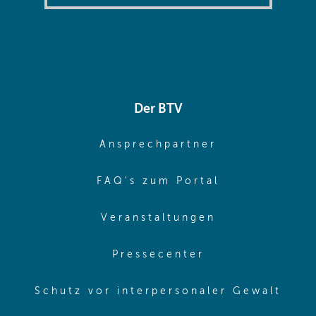
Der BTV
(opens in sa
Ansprechpartner
(opens in sa
FAQ's zum Portal
(opens in sam
Veranstaltungen
(opens in same
Pressecenter
(ope
Schutz vor interpersonaler Gewalt