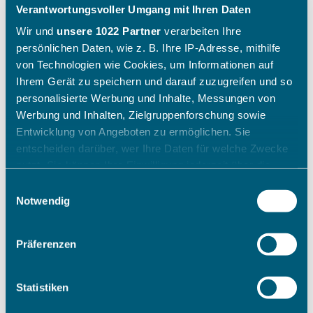
Verantwortungsvoller Umgang mit Ihren Daten
Wir und
unsere 1022 Partner
verarbeiten Ihre
persönlichen Daten, wie z. B. Ihre IP-Adresse, mithilfe
von Technologien wie Cookies, um Informationen auf
Ihrem Gerät zu speichern und darauf zuzugreifen und so
personalisierte Werbung und Inhalte, Messungen von
Werbung und Inhalten, Zielgruppenforschung sowie
Entwicklung von Angeboten zu ermöglichen. Sie
entscheiden darüber, wer Ihre Daten für welche Zwecke
nutzt. Sie können Ihre Einwilligung jederzeit über die
Cookie-Erklärung oder durch Klicken auf das Privacy
Einwilligungsauswahl
Trigger Symbol ändern oder widerrufen
Notwendig
Wenn Sie es erlauben, würden wir auch gerne:
Präferenzen
Informationen über Ihre geografische Lage erfassen,
welche bis auf einige Meter genau sein können
Ihr Gerät durch aktives Scannen nach bestimmten
Statistiken
Merkmalen (Fingerprinting) identifizieren