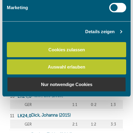
Erfahren Sie mehr darüber, wie Ihre persönlichen Daten
Marketing
verarbeitet werden, und legen Sie Ihre Präferenzen im
Abschnitt Einzelheiten
fest.
Details zeigen
Wir verwenden Cookies, um Inhalte und Anzeigen zu
personalisieren, Funktionen für soziale Medien anbieten
zu können und die Zugriffe auf unsere Website zu
Cookies zulassen
analysieren. Außerdem geben wir Informationen zu Ihrer
Verwendung unserer Website an unsere Partner für
Auswahl erlauben
soziale Medien, Werbung und Analysen weiter. Unsere
Partner führen diese Informationen möglicherweise mit
weiteren Daten zusammen, die Sie ihnen bereitgestellt
Nur notwendige Cookies
haben oder die sie im Rahmen Ihrer Nutzung der Dienste
gesammelt haben.