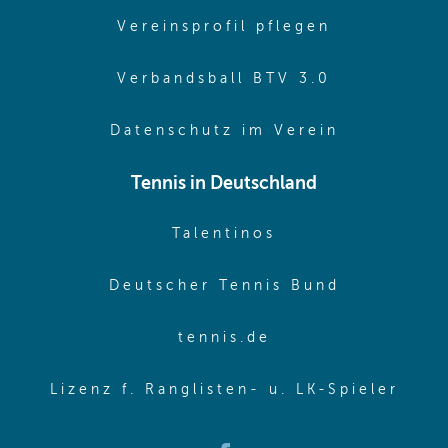
(opens in 
Vereinsprofil pflegen
(opens in 
Verbandsball BTV 3.0
(opens in 
Datenschutz im Verein
Tennis in Deutschland
(opens in new w
Talentinos
(opens in
Deutscher Tennis Bund
(opens in new wi
tennis.de
(ope
Lizenz f. Ranglisten- u. LK-Spieler