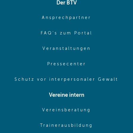
Der BTV
(opens in sa
Ansprechpartner
(opens in sa
FAQ's zum Portal
(opens in sam
Veranstaltungen
(opens in same
Pressecenter
(ope
Schutz vor interpersonaler Gewalt
Vereine intern
(opens in sam
Vereinsberatung
(opens in sa
Trainerausbildung