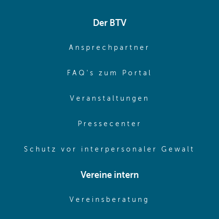
Der BTV
(opens in sa
Ansprechpartner
(opens in sa
FAQ's zum Portal
(opens in sam
Veranstaltungen
(opens in same
Pressecenter
(ope
Schutz vor interpersonaler Gewalt
Vereine intern
(opens in sam
Vereinsberatung