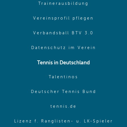
(opens in sa
Trainerausbildung
(opens in 
Vereinsprofil pflegen
(opens in 
Verbandsball BTV 3.0
(opens in 
Datenschutz im Verein
Tennis in Deutschland
(opens in new w
Talentinos
(opens in
Deutscher Tennis Bund
(opens in new wi
tennis.de
(ope
Lizenz f. Ranglisten- u. LK-Spieler