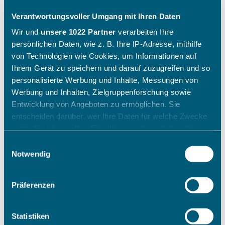
Verantwortungsvoller Umgang mit Ihren Daten
Wir und
unsere 1022 Partner
verarbeiten Ihre
persönlichen Daten, wie z. B. Ihre IP-Adresse, mithilfe
von Technologien wie Cookies, um Informationen auf
Ihrem Gerät zu speichern und darauf zuzugreifen und so
personalisierte Werbung und Inhalte, Messungen von
Werbung und Inhalten, Zielgruppenforschung sowie
Entwicklung von Angeboten zu ermöglichen. Sie
entscheiden darüber, wer Ihre Daten für welche Zwecke
nutzt. Sie können Ihre Einwilligung jederzeit über die
Cookie-Erklärung oder durch Klicken auf das Privacy
Einwilligungsauswahl
Trigger Symbol ändern oder widerrufen
Notwendig
Wenn Sie es erlauben, würden wir auch gerne:
Präferenzen
Informationen über Ihre geografische Lage erfassen,
welche bis auf einige Meter genau sein können
Ihr Gerät durch aktives Scannen nach bestimmten
Statistiken