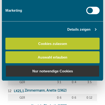
Merkmalen (Fingerprinting) identifizieren
Erfahren Sie mehr darüber, wie Ihre persönlichen Daten
Marketing
verarbeitet werden, und legen Sie Ihre Präferenzen im
Abschnitt Einzelheiten
fest.
Details zeigen
Wir verwenden Cookies, um Inhalte und Anzeigen zu
personalisieren, Funktionen für soziale Medien anbieten
zu können und die Zugriffe auf unsere Website zu
Cookies zulassen
analysieren. Außerdem geben wir Informationen zu Ihrer
Verwendung unserer Website an unsere Partner für
Auswahl erlauben
soziale Medien, Werbung und Analysen weiter. Unsere
Partner führen diese Informationen möglicherweise mit
weiteren Daten zusammen, die Sie ihnen bereitgestellt
Nur notwendige Cookies
haben oder die sie im Rahmen Ihrer Nutzung der Dienste
gesammelt haben.