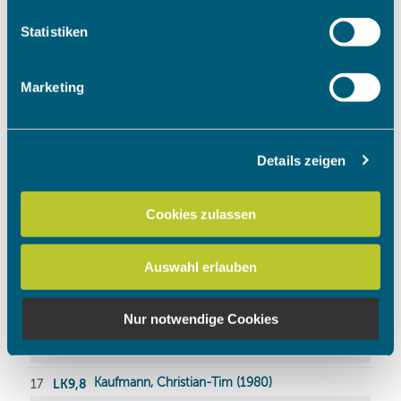
welche bis auf einige Meter genau sein können
Ihr Gerät durch aktives Scannen nach bestimmten
Statistiken
Merkmalen (Fingerprinting) identifizieren
Erfahren Sie mehr darüber, wie Ihre persönlichen Daten
Marketing
verarbeitet werden, und legen Sie Ihre Präferenzen im
Abschnitt Einzelheiten
fest.
Details zeigen
Wir verwenden Cookies, um Inhalte und Anzeigen zu
personalisieren, Funktionen für soziale Medien anbieten
zu können und die Zugriffe auf unsere Website zu
Cookies zulassen
analysieren. Außerdem geben wir Informationen zu Ihrer
Verwendung unserer Website an unsere Partner für
Auswahl erlauben
soziale Medien, Werbung und Analysen weiter. Unsere
Partner führen diese Informationen möglicherweise mit
weiteren Daten zusammen, die Sie ihnen bereitgestellt
Nur notwendige Cookies
haben oder die sie im Rahmen Ihrer Nutzung der Dienste
gesammelt haben.