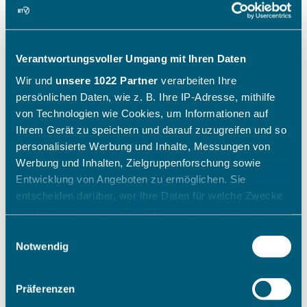
Verantwortungsvoller Umgang mit Ihren Daten
Wir und
unsere 1022 Partner
verarbeiten Ihre
persönlichen Daten, wie z. B. Ihre IP-Adresse, mithilfe
von Technologien wie Cookies, um Informationen auf
Ihrem Gerät zu speichern und darauf zuzugreifen und so
personalisierte Werbung und Inhalte, Messungen von
Werbung und Inhalten, Zielgruppenforschung sowie
Entwicklung von Angeboten zu ermöglichen. Sie
entscheiden darüber, wer Ihre Daten für welche Zwecke
nutzt. Sie können Ihre Einwilligung jederzeit über die
Cookie-Erklärung oder durch Klicken auf das Privacy
Einwilligungsauswahl
Trigger Symbol ändern oder widerrufen
Notwendig
Wenn Sie es erlauben, würden wir auch gerne:
Präferenzen
Informationen über Ihre geografische Lage erfassen,