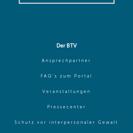
Der BTV
(opens in sa
Ansprechpartner
(opens in sa
FAQ's zum Portal
(opens in sam
Veranstaltungen
(opens in same
Pressecenter
(ope
Schutz vor interpersonaler Gewalt