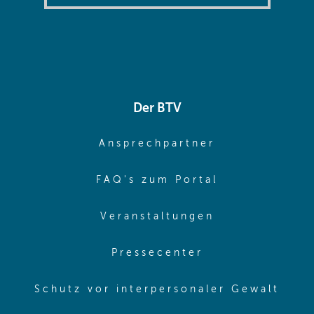
Der BTV
(opens in sa
Ansprechpartner
(opens in sa
FAQ's zum Portal
(opens in sam
Veranstaltungen
(opens in same
Pressecenter
(ope
Schutz vor interpersonaler Gewalt