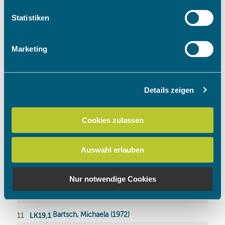
welche bis auf einige Meter genau sein können
Ihr Gerät durch aktives Scannen nach bestimmten
Statistiken
Merkmalen (Fingerprinting) identifizieren
Erfahren Sie mehr darüber, wie Ihre persönlichen Daten
Marketing
verarbeitet werden, und legen Sie Ihre Präferenzen im
Abschnitt Einzelheiten
fest.
Details zeigen
Wir verwenden Cookies, um Inhalte und Anzeigen zu
personalisieren, Funktionen für soziale Medien anbieten
zu können und die Zugriffe auf unsere Website zu
Cookies zulassen
analysieren. Außerdem geben wir Informationen zu Ihrer
Verwendung unserer Website an unsere Partner für
Auswahl erlauben
soziale Medien, Werbung und Analysen weiter. Unsere
Partner führen diese Informationen möglicherweise mit
weiteren Daten zusammen, die Sie ihnen bereitgestellt
Nur notwendige Cookies
haben oder die sie im Rahmen Ihrer Nutzung der Dienste
gesammelt haben.