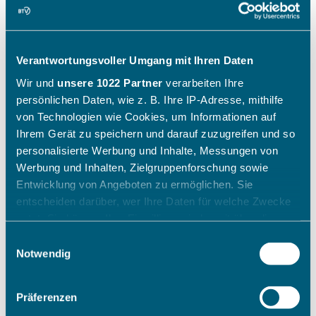
Verantwortungsvoller Umgang mit Ihren Daten
Wir und
unsere 1022 Partner
verarbeiten Ihre
persönlichen Daten, wie z. B. Ihre IP-Adresse, mithilfe
von Technologien wie Cookies, um Informationen auf
Ihrem Gerät zu speichern und darauf zuzugreifen und so
personalisierte Werbung und Inhalte, Messungen von
Werbung und Inhalten, Zielgruppenforschung sowie
Entwicklung von Angeboten zu ermöglichen. Sie
entscheiden darüber, wer Ihre Daten für welche Zwecke
nutzt. Sie können Ihre Einwilligung jederzeit über die
Cookie-Erklärung oder durch Klicken auf das Privacy
Einwilligungsauswahl
Trigger Symbol ändern oder widerrufen
Notwendig
Wenn Sie es erlauben, würden wir auch gerne:
Präferenzen
Informationen über Ihre geografische Lage erfassen,