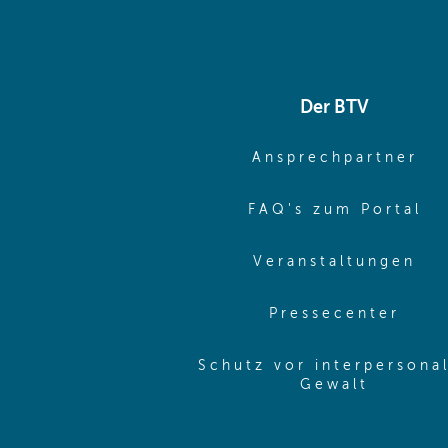
Der BTV
(o
Ansprechpartner
(o
FAQ's zum Portal
(o
Veranstaltungen
(ope
Pressecenter
Schutz vor interpersona
(opens 
Gewalt