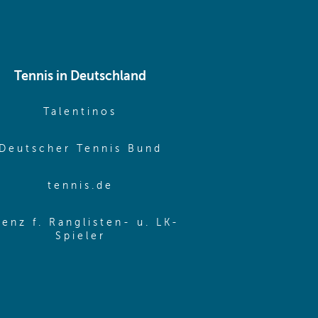
Tennis in Deutschland
e window)
(opens in new window)
Talentinos
me window)
(opens in new window
Deutscher Tennis Bund
same window)
(opens in new window)
tennis.de
same window)
zenz f. Ranglisten- u. LK-
(opens in new window)
Spieler
same window)