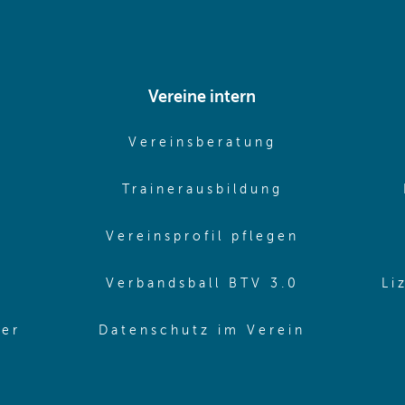
Vereine intern
pens in same window)
(opens in sam
Vereinsberatung
pens in same window)
(opens in sa
Trainerausbildung
pens in same window)
(opens in 
Vereinsprofil pflegen
ns in same window)
(opens in 
Verbandsball BTV 3.0
Li
(opens in 
ler
Datenschutz im Verein
in same window)