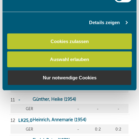
verarbeitet werden, und legen Sie Ihre Präferenzen im
Abschnitt Einzelheiten
fest.
Details zeigen
Wir verwenden Cookies, um Inhalte und Anzeigen zu
personalisieren, Funktionen für soziale Medien anbieten
zu können und die Zugriffe auf unsere Website zu
Cookies zulassen
analysieren. Außerdem geben wir Informationen zu Ihrer
Verwendung unserer Website an unsere Partner für
Auswahl erlauben
soziale Medien, Werbung und Analysen weiter. Unsere
Partner führen diese Informationen möglicherweise mit
weiteren Daten zusammen, die Sie ihnen bereitgestellt
Nur notwendige Cookies
haben oder die sie im Rahmen Ihrer Nutzung der Dienste
gesammelt haben.