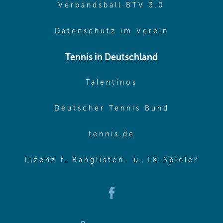
(opens in 
Verbandsball BTV 3.0
(opens in 
Datenschutz im Verein
Tennis in Deutschland
(opens in new w
Talentinos
(opens in
Deutscher Tennis Bund
(opens in new wi
tennis.de
(ope
Lizenz f. Ranglisten- u. LK-Spieler
(opens in new window)