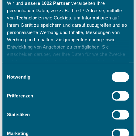
Wir und
unsere 1022 Partner
verarbeiten Ihre
persönlichen Daten, wie z. B. Ihre IP-Adresse, mithilfe
von Technologien wie Cookies, um Informationen auf
Ihrem Gerät zu speichern und darauf zuzugreifen und so
personalisierte Werbung und Inhalte, Messungen von
Werbung und Inhalten, Zielgruppenforschung sowie
Entwicklung von Angeboten zu ermöglichen. Sie
entscheiden darüber, wer Ihre Daten für welche Zwecke
nutzt. Sie können Ihre Einwilligung jederzeit über die
Cookie-Erklärung oder durch Klicken auf das Privacy
Einwilligungsauswahl
Trigger Symbol ändern oder widerrufen
Notwendig
Wenn Sie es erlauben, würden wir auch gerne:
Präferenzen
Informationen über Ihre geografische Lage erfassen,
welche bis auf einige Meter genau sein können
Ihr Gerät durch aktives Scannen nach bestimmten
Statistiken
Merkmalen (Fingerprinting) identifizieren
Erfahren Sie mehr darüber, wie Ihre persönlichen Daten
Marketing