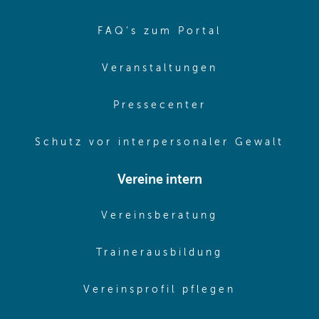
(opens in sa
FAQ's zum Portal
(opens in sam
Veranstaltungen
(opens in same
Pressecenter
(ope
Schutz vor interpersonaler Gewalt
Vereine intern
(opens in sam
Vereinsberatung
(opens in sa
Trainerausbildung
(opens in 
Vereinsprofil pflegen