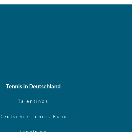
 same window)
Tennis in Deutschland
e window)
(opens in new window)
Talentinos
me window)
(opens in new window
Deutscher Tennis Bund
same window)
(opens in new window)