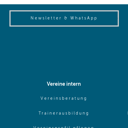
(opens in
Newsletter & WhatsApp
Vereine intern
pens in same window)
(opens in sam
Vereinsberatung
pens in same window)
(opens in sa
Trainerausbildung
pens in same window)
(opens in 