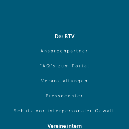
Der BTV
(opens in sa
Ansprechpartner
(opens in sa
FAQ's zum Portal
(opens in sam
Veranstaltungen
(opens in same
Pressecenter
(ope
Schutz vor interpersonaler Gewalt
Vereine intern