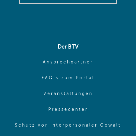
Der BTV
(opens in sa
Ansprechpartner
(opens in sa
FAQ's zum Portal
(opens in sam
Veranstaltungen
(opens in same
Pressecenter
(ope
Schutz vor interpersonaler Gewalt