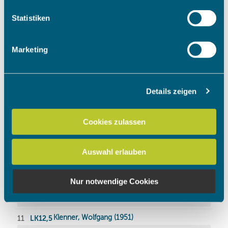
welche bis auf einige Meter genau sein können
Ihr Gerät durch aktives Scannen nach bestimmten
Statistiken
Merkmalen (Fingerprinting) identifizieren
Erfahren Sie mehr darüber, wie Ihre persönlichen Daten
Marketing
verarbeitet werden, und legen Sie Ihre Präferenzen im
Abschnitt Einzelheiten
fest.
Details zeigen
Wir verwenden Cookies, um Inhalte und Anzeigen zu
personalisieren, Funktionen für soziale Medien anbieten
zu können und die Zugriffe auf unsere Website zu
Cookies zulassen
analysieren. Außerdem geben wir Informationen zu Ihrer
Verwendung unserer Website an unsere Partner für
Auswahl erlauben
soziale Medien, Werbung und Analysen weiter. Unsere
Partner führen diese Informationen möglicherweise mit
weiteren Daten zusammen, die Sie ihnen bereitgestellt
Nur notwendige Cookies
haben oder die sie im Rahmen Ihrer Nutzung der Dienste
gesammelt haben.