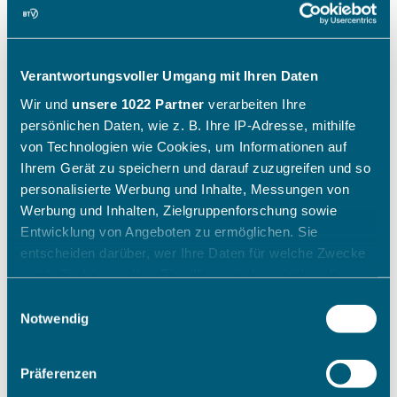
Verantwortungsvoller Umgang mit Ihren Daten
Wir und
unsere 1022 Partner
verarbeiten Ihre
persönlichen Daten, wie z. B. Ihre IP-Adresse, mithilfe
von Technologien wie Cookies, um Informationen auf
Ihrem Gerät zu speichern und darauf zuzugreifen und so
personalisierte Werbung und Inhalte, Messungen von
Werbung und Inhalten, Zielgruppenforschung sowie
Entwicklung von Angeboten zu ermöglichen. Sie
entscheiden darüber, wer Ihre Daten für welche Zwecke
nutzt. Sie können Ihre Einwilligung jederzeit über die
Cookie-Erklärung oder durch Klicken auf das Privacy
Einwilligungsauswahl
Trigger Symbol ändern oder widerrufen
Notwendig
Wenn Sie es erlauben, würden wir auch gerne:
Präferenzen
Informationen über Ihre geografische Lage erfassen,