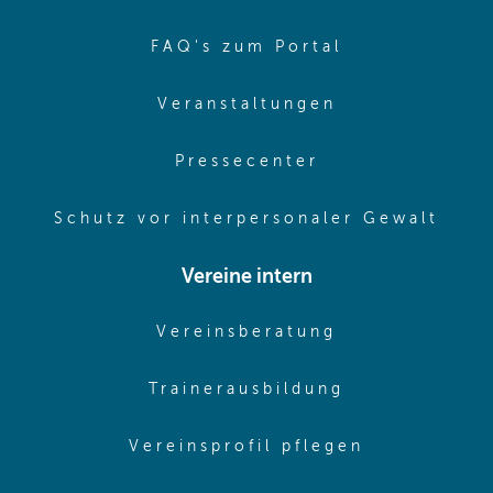
(opens in sa
FAQ's zum Portal
(opens in sam
Veranstaltungen
(opens in same
Pressecenter
(ope
Schutz vor interpersonaler Gewalt
Vereine intern
(opens in sam
Vereinsberatung
(opens in sa
Trainerausbildung
(opens in 
Vereinsprofil pflegen