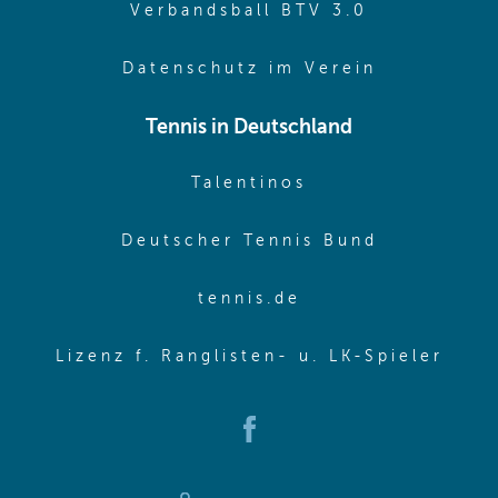
(opens in 
Verbandsball BTV 3.0
(opens in 
Datenschutz im Verein
Tennis in Deutschland
(opens in new w
Talentinos
(opens in
Deutscher Tennis Bund
(opens in new wi
tennis.de
(ope
Lizenz f. Ranglisten- u. LK-Spieler
(opens in new window)