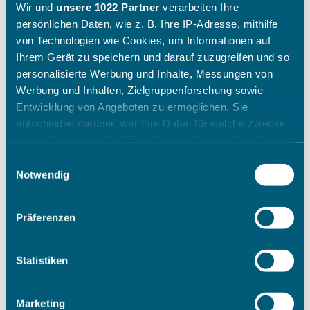
Wir und
unsere 1022 Partner
verarbeiten Ihre
persönlichen Daten, wie z. B. Ihre IP-Adresse, mithilfe
von Technologien wie Cookies, um Informationen auf
Ihrem Gerät zu speichern und darauf zuzugreifen und so
personalisierte Werbung und Inhalte, Messungen von
Werbung und Inhalten, Zielgruppenforschung sowie
Entwicklung von Angeboten zu ermöglichen. Sie
entscheiden darüber, wer Ihre Daten für welche Zwecke
nutzt. Sie können Ihre Einwilligung jederzeit über die
Cookie-Erklärung oder durch Klicken auf das Privacy
Einwilligungsauswahl
Trigger Symbol ändern oder widerrufen
Notwendig
Wenn Sie es erlauben, würden wir auch gerne:
Präferenzen
Informationen über Ihre geografische Lage erfassen,
welche bis auf einige Meter genau sein können
Ihr Gerät durch aktives Scannen nach bestimmten
Statistiken
Merkmalen (Fingerprinting) identifizieren
Erfahren Sie mehr darüber, wie Ihre persönlichen Daten
Marketing