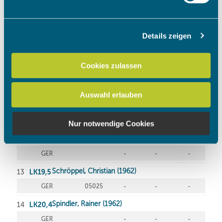
verarbeitet werden, und legen Sie Ihre Präferenzen im
Abschnitt Einzelheiten
fest.
Details zeigen
Wir verwenden Cookies, um Inhalte und Anzeigen zu
personalisieren, Funktionen für soziale Medien anbieten
zu können und die Zugriffe auf unsere Website zu
Cookies zulassen
analysieren. Außerdem geben wir Informationen zu Ihrer
Verwendung unserer Website an unsere Partner für
Auswahl erlauben
soziale Medien, Werbung und Analysen weiter. Unsere
Partner führen diese Informationen möglicherweise mit
weiteren Daten zusammen, die Sie ihnen bereitgestellt
Nur notwendige Cookies
haben oder die sie im Rahmen Ihrer Nutzung der Dienste
gesammelt haben.