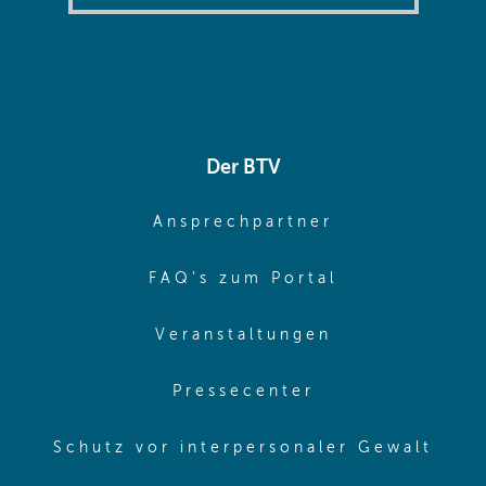
Der BTV
(opens in sa
Ansprechpartner
(opens in sa
FAQ's zum Portal
(opens in sam
Veranstaltungen
(opens in same
Pressecenter
(ope
Schutz vor interpersonaler Gewalt