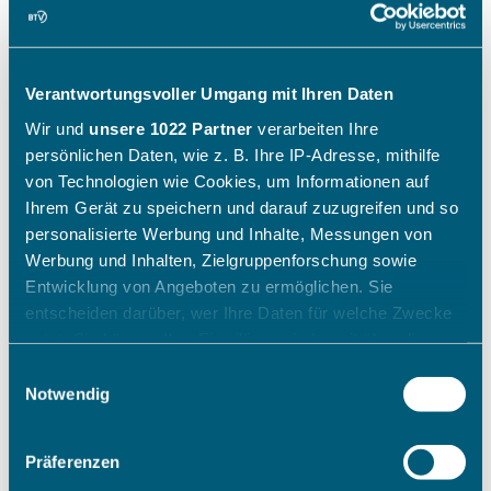
Verantwortungsvoller Umgang mit Ihren Daten
Wir und
unsere 1022 Partner
verarbeiten Ihre
persönlichen Daten, wie z. B. Ihre IP-Adresse, mithilfe
von Technologien wie Cookies, um Informationen auf
Ihrem Gerät zu speichern und darauf zuzugreifen und so
personalisierte Werbung und Inhalte, Messungen von
Werbung und Inhalten, Zielgruppenforschung sowie
Entwicklung von Angeboten zu ermöglichen. Sie
entscheiden darüber, wer Ihre Daten für welche Zwecke
nutzt. Sie können Ihre Einwilligung jederzeit über die
Cookie-Erklärung oder durch Klicken auf das Privacy
Einwilligungsauswahl
Trigger Symbol ändern oder widerrufen
Notwendig
Wenn Sie es erlauben, würden wir auch gerne:
Präferenzen
Informationen über Ihre geografische Lage erfassen,