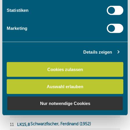
welche bis auf einige Meter genau sein können
Ihr Gerät durch aktives Scannen nach bestimmten
Statistiken
Merkmalen (Fingerprinting) identifizieren
Erfahren Sie mehr darüber, wie Ihre persönlichen Daten
Marketing
verarbeitet werden, und legen Sie Ihre Präferenzen im
Abschnitt Einzelheiten
fest.
Details zeigen
Wir verwenden Cookies, um Inhalte und Anzeigen zu
personalisieren, Funktionen für soziale Medien anbieten
zu können und die Zugriffe auf unsere Website zu
Cookies zulassen
analysieren. Außerdem geben wir Informationen zu Ihrer
Verwendung unserer Website an unsere Partner für
Auswahl erlauben
soziale Medien, Werbung und Analysen weiter. Unsere
Partner führen diese Informationen möglicherweise mit
weiteren Daten zusammen, die Sie ihnen bereitgestellt
Nur notwendige Cookies
haben oder die sie im Rahmen Ihrer Nutzung der Dienste
gesammelt haben.