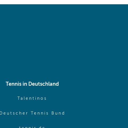
 same window)
Tennis in Deutschland
e window)
(opens in new window)
Talentinos
me window)
(opens in new window
Deutscher Tennis Bund
same window)
(opens in new window)