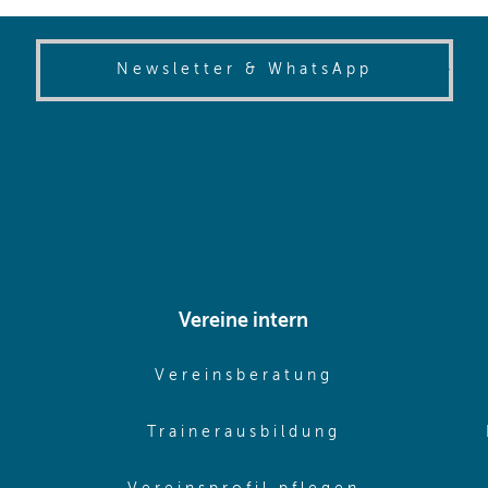
(opens in
Newsletter & WhatsApp
Vereine intern
pens in same window)
(opens in sam
Vereinsberatung
pens in same window)
(opens in sa
Trainerausbildung
pens in same window)
(opens in 