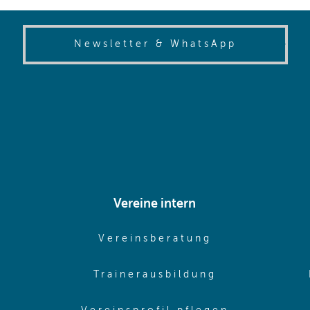
(opens in
Newsletter & WhatsApp
Vereine intern
pens in same window)
(opens in sam
Vereinsberatung
pens in same window)
(opens in sa
Trainerausbildung
pens in same window)
(opens in 