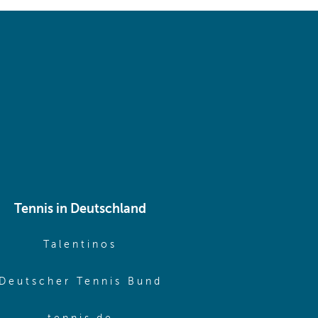
 same window)
Tennis in Deutschland
e window)
(opens in new window)
Talentinos
me window)
(opens in new window
Deutscher Tennis Bund
same window)
(opens in new window)