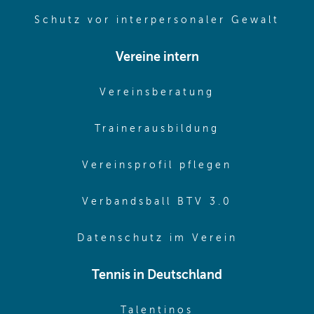
(ope
Schutz vor interpersonaler Gewalt
Vereine intern
(opens in sam
Vereinsberatung
(opens in sa
Trainerausbildung
(opens in 
Vereinsprofil pflegen
(opens in 
Verbandsball BTV 3.0
(opens in 
Datenschutz im Verein
Tennis in Deutschland
(opens in new w
Talentinos