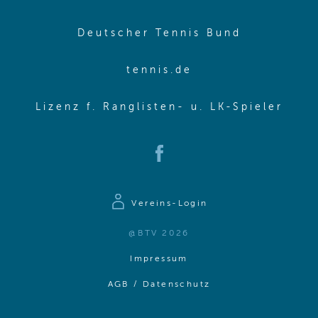
(opens in
Deutscher Tennis Bund
(opens in new wi
tennis.de
(ope
Lizenz f. Ranglisten- u. LK-Spieler
(opens in new window)
Vereins-Login
@BTV 2026
(opens in same window)
Impressum
(opens in same win
AGB / Datenschutz