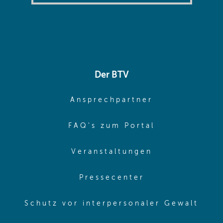
Der BTV
(opens in sa
Ansprechpartner
(opens in sa
FAQ's zum Portal
(opens in sam
Veranstaltungen
(opens in same
Pressecenter
(ope
Schutz vor interpersonaler Gewalt