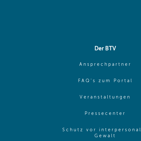
Der BTV
(o
Ansprechpartner
(o
FAQ's zum Portal
(o
Veranstaltungen
(ope
Pressecenter
Schutz vor interpersona
(opens 
Gewalt