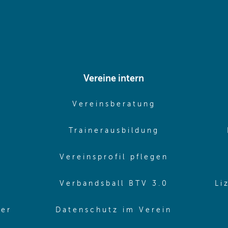
Vereine intern
pens in same window)
(opens in sam
Vereinsberatung
pens in same window)
(opens in sa
Trainerausbildung
pens in same window)
(opens in 
Vereinsprofil pflegen
ns in same window)
(opens in 
Verbandsball BTV 3.0
Li
(opens in 
ler
Datenschutz im Verein
in same window)