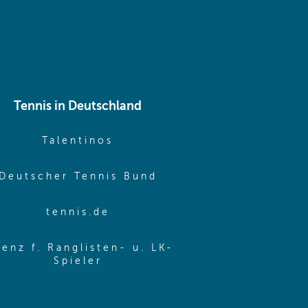
Tennis in Deutschland
e window)
(opens in new window)
Talentinos
me window)
(opens in new window
Deutscher Tennis Bund
same window)
(opens in new window)
tennis.de
same window)
zenz f. Ranglisten- u. LK-
(opens in new window)
Spieler
same window)