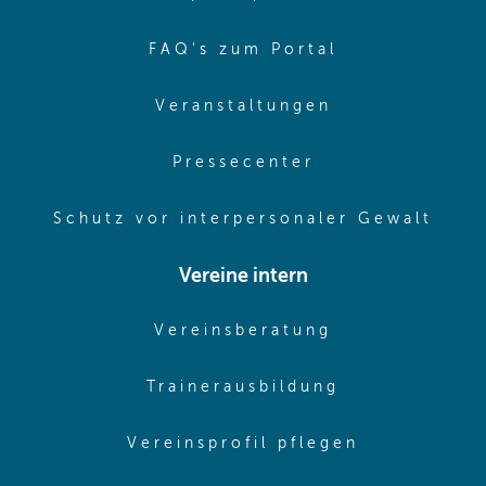
(opens in sa
FAQ's zum Portal
(opens in sam
Veranstaltungen
(opens in same
Pressecenter
(ope
Schutz vor interpersonaler Gewalt
Vereine intern
(opens in sam
Vereinsberatung
(opens in sa
Trainerausbildung
(opens in 
Vereinsprofil pflegen