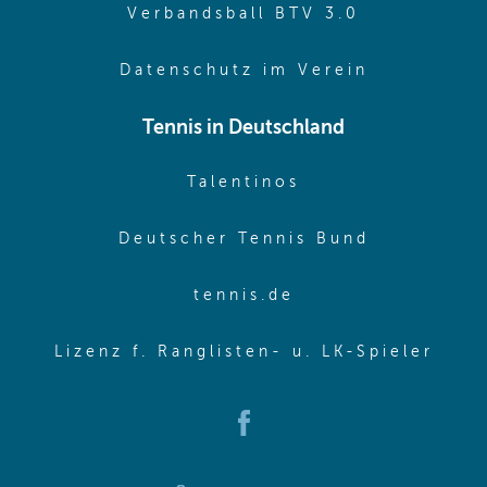
(opens in 
Verbandsball BTV 3.0
(opens in 
Datenschutz im Verein
Tennis in Deutschland
(opens in new w
Talentinos
(opens in
Deutscher Tennis Bund
(opens in new wi
tennis.de
(ope
Lizenz f. Ranglisten- u. LK-Spieler
(opens in new window)