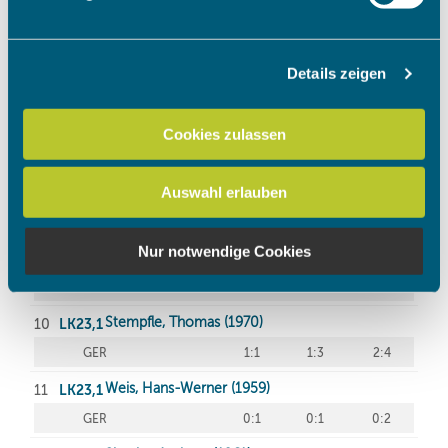
verarbeitet werden, und legen Sie Ihre Präferenzen im
Abschnitt Einzelheiten
fest.
Details zeigen
Wir verwenden Cookies, um Inhalte und Anzeigen zu
personalisieren, Funktionen für soziale Medien anbieten
zu können und die Zugriffe auf unsere Website zu
Cookies zulassen
analysieren. Außerdem geben wir Informationen zu Ihrer
Verwendung unserer Website an unsere Partner für
Auswahl erlauben
soziale Medien, Werbung und Analysen weiter. Unsere
Partner führen diese Informationen möglicherweise mit
weiteren Daten zusammen, die Sie ihnen bereitgestellt
Nur notwendige Cookies
haben oder die sie im Rahmen Ihrer Nutzung der Dienste
gesammelt haben.