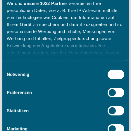
Wir und
unsere 1022 Partner
verarbeiten Ihre
persönlichen Daten, wie z. B. Ihre IP-Adresse, mithilfe
von Technologien wie Cookies, um Informationen auf
Ihrem Gerät zu speichern und darauf zuzugreifen und so
personalisierte Werbung und Inhalte, Messungen von
Werbung und Inhalten, Zielgruppenforschung sowie
Entwicklung von Angeboten zu ermöglichen. Sie
entscheiden darüber, wer Ihre Daten für welche Zwecke
nutzt. Sie können Ihre Einwilligung jederzeit über die
Cookie-Erklärung oder durch Klicken auf das Privacy
Einwilligungsauswahl
Trigger Symbol ändern oder widerrufen
Notwendig
Wenn Sie es erlauben, würden wir auch gerne:
Präferenzen
Informationen über Ihre geografische Lage erfassen,
welche bis auf einige Meter genau sein können
Ihr Gerät durch aktives Scannen nach bestimmten
Statistiken
Merkmalen (Fingerprinting) identifizieren
Erfahren Sie mehr darüber, wie Ihre persönlichen Daten
Marketing