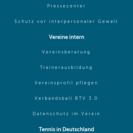
(opens in same
Pressecenter
(ope
Schutz vor interpersonaler Gewalt
Vereine intern
(opens in sam
Vereinsberatung
(opens in sa
Trainerausbildung
(opens in 
Vereinsprofil pflegen
(opens in 
Verbandsball BTV 3.0
(opens in 
Datenschutz im Verein
Tennis in Deutschland