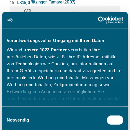
Verantwortungsvoller Umgang mit Ihren Daten
Wir und
unsere 1022 Partner
verarbeiten Ihre
persönlichen Daten, wie z. B. Ihre IP-Adresse, mithilfe
von Technologien wie Cookies, um Informationen auf
Ihrem Gerät zu speichern und darauf zuzugreifen und so
personalisierte Werbung und Inhalte, Messungen von
Werbung und Inhalten, Zielgruppenforschung sowie
Entwicklung von Angeboten zu ermöglichen. Sie
entscheiden darüber, wer Ihre Daten für welche Zwecke
nutzt. Sie können Ihre Einwilligung jederzeit über die
Cookie-Erklärung oder durch Klicken auf das Privacy
Einwilligungsauswahl
Trigger Symbol ändern oder widerrufen
Notwendig