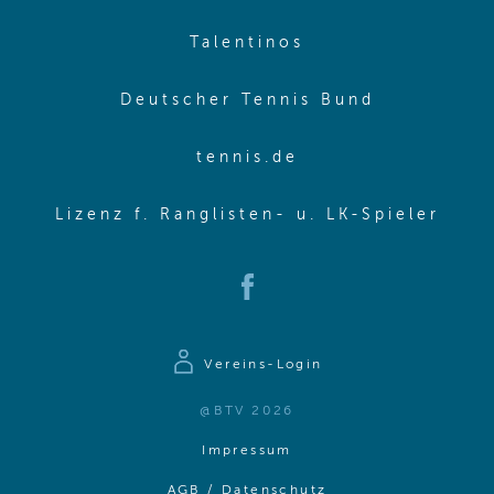
(opens in new w
Talentinos
(opens in
Deutscher Tennis Bund
(opens in new wi
tennis.de
(ope
Lizenz f. Ranglisten- u. LK-Spieler
(opens in new window)
Vereins-Login
@BTV 2026
(opens in same window)
Impressum
(opens in same win
AGB / Datenschutz