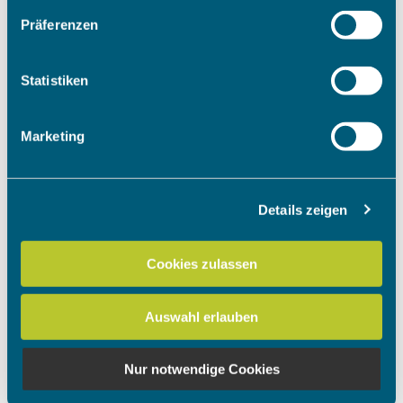
Wenn Sie es erlauben, würden wir auch gerne:
Präferenzen
Informationen über Ihre geografische Lage erfassen,
welche bis auf einige Meter genau sein können
Ihr Gerät durch aktives Scannen nach bestimmten
Statistiken
Merkmalen (Fingerprinting) identifizieren
Erfahren Sie mehr darüber, wie Ihre persönlichen Daten
Marketing
verarbeitet werden, und legen Sie Ihre Präferenzen im
Abschnitt Einzelheiten
fest.
Details zeigen
Wir verwenden Cookies, um Inhalte und Anzeigen zu
personalisieren, Funktionen für soziale Medien anbieten
zu können und die Zugriffe auf unsere Website zu
Cookies zulassen
analysieren. Außerdem geben wir Informationen zu Ihrer
Verwendung unserer Website an unsere Partner für
Auswahl erlauben
soziale Medien, Werbung und Analysen weiter. Unsere
Partner führen diese Informationen möglicherweise mit
weiteren Daten zusammen, die Sie ihnen bereitgestellt
Nur notwendige Cookies
haben oder die sie im Rahmen Ihrer Nutzung der Dienste